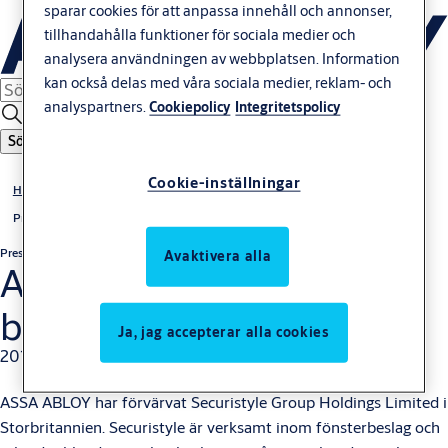
sparar cookies för att anpassa innehåll och annonser,
tillhandahålla funktioner för sociala medier och
analysera användningen av webbplatsen. Information
kan också delas med våra sociala medier, reklam- och
analyspartners.
Cookiepolicy
Integritetspolicy
Sök
Cookie-inställningar
Hem
Press
Pressrelease
Icke-regulatoriska
Avaktivera alla
ASSA ABLOY förvärvar
brittiska Securistyle
Ja, jag accepterar alla cookies
2012-01-27
ASSA ABLOY har förvärvat Securistyle Group Holdings Limited i
Storbritannien. Securistyle är verksamt inom fönsterbeslag och