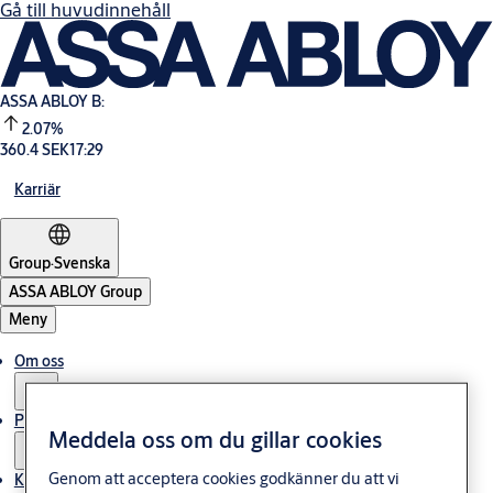
Gå till huvudinnehåll
ASSA ABLOY B:
2.07%
360.4 SEK
17:29
Karriär
Group
·
Svenska
ASSA ABLOY Group
Meny
Om oss
Press
Meddela oss om du gillar cookies
Genom att acceptera cookies godkänner du att vi
Kontakt