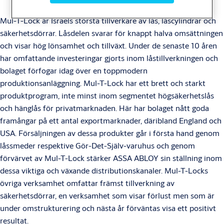
Mul-T-Lock är Israels största tillverkare av lås, låscylindrar och
säkerhetsdörrar. Låsdelen svarar för knappt halva omsättningen
och visar hög lönsamhet och tillväxt. Under de senaste 10 åren
har omfattande investeringar gjorts inom låstillverkningen och
bolaget förfogar idag över en toppmodern
produktionsanläggning. Mul-T-Lock har ett brett och starkt
produktprogram, inte minst inom segmentet högsäkerhetslås
och hänglås för privatmarknaden. Här har bolaget nått goda
framångar på ett antal exportmarknader, däribland England och
USA. Försäljningen av dessa produkter går i första hand genom
låssmeder respektive Gör-Det-Själv-varuhus och genom
förvärvet av Mul-T-Lock stärker ASSA ABLOY sin ställning inom
dessa viktiga och växande distributionskanaler. Mul-T-Locks
övriga verksamhet omfattar främst tillverkning av
säkerhetsdörrar, en verksamhet som visar förlust men som är
under omstrukturering och nästa år förväntas visa ett positivt
resultat.