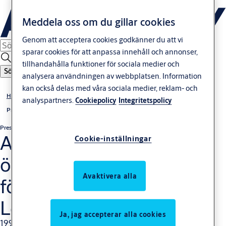
Meddela oss om du gillar cookies
Genom att acceptera cookies godkänner du att vi
sparar cookies för att anpassa innehåll och annonser,
tillhandahålla funktioner för sociala medier och
Sök
analysera användningen av webbplatsen. Information
kan också delas med våra sociala medier, reklam- och
Hem
analyspartners.
Cookiepolicy
Integritetspolicy
Press
Pressrelease
Icke-regulatoriska
ASSA ABLOY har träffat
Cookie-inställningar
överenskommelse om
Avaktivera alla
förvärv av 89% av Mul-T-
Lock
Ja, jag accepterar alla cookies
1999-12-20