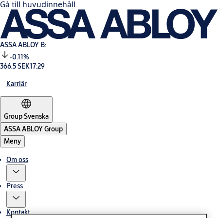
Gå till huvudinnehåll
ASSA ABLOY B:
-0.11%
366.5 SEK
17:29
Karriär
Group
·
Svenska
ASSA ABLOY Group
Meny
Om oss
Press
Kontakt