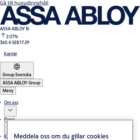
Gå till huvudinnehåll
ASSA ABLOY B:
2.07%
360.4 SEK
17:29
Karriär
Group
·
Svenska
ASSA ABLOY Group
Meny
Om oss
Press
Meddela oss om du gillar cookies
Kontakt