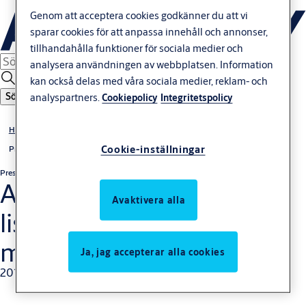
Genom att acceptera cookies godkänner du att vi
sparar cookies för att anpassa innehåll och annonser,
tillhandahålla funktioner för sociala medier och
analysera användningen av webbplatsen. Information
kan också delas med våra sociala medier, reklam- och
Sök
analyspartners.
Cookiepolicy
Integritetspolicy
Hem
Cookie-inställningar
Press
Pressrelease
Icke-regulatoriska
ASSA ABLOY på Forbes
Avaktivera alla
lista över världens 100
mest innovativa företag
Ja, jag accepterar alla cookies
2013-08-16