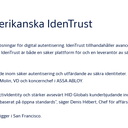
rikanska IdenTrust
ningar för digital autentisering. IdenTrust tillhandahåller avanc
. IdenTrust är både en säker plattform för och en leverantör av s
dande inom säker autentisering och utfärdande av säkra identiteter
n Molin, VD och koncernchef i ASSA ABLOY.
ActivIdentity och stärker avsevärt HID Globals kunderbjudande in
ter baserat på öppna standards”, säger Denis Hébert, Chef för af
gger i San Francisco.