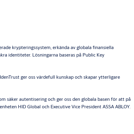
erade krypteringssystem, erkända av globala finansiella
äkra identiteter. Lösningarna baseras på Public Key
. IdenTrust ger oss värdefull kunskap och skapar ytterligare
om säker autentisering och ger oss den globala basen för att på
färsenheten HID Global och Executive Vice President ASSA ABLOY.