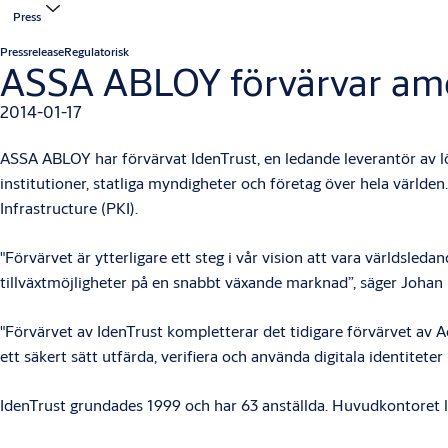
Press
Pressrelease
Regulatorisk
ASSA ABLOY förvärvar ame
2014-01-17
ASSA ABLOY har förvärvat IdenTrust, en ledande leverantör av lös
institutioner, statliga myndigheter och företag över hela världen
Infrastructure (PKI).
"Förvärvet är ytterligare ett steg i vår vision att vara världsle
tillväxtmöjligheter på en snabbt växande marknad”, säger Joha
"Förvärvet av IdenTrust kompletterar det tidigare förvärvet av 
ett säkert sätt utfärda, verifiera och använda digitala identite
IdenTrust grundades 1999 och har 63 anställda. Huvudkontoret li