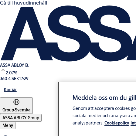
Gå till huvudinnehåll
ASSA ABLOY B:
2.07%
360.4 SEK
17:29
Karriär
Meddela oss om du gill
Genom att acceptera cookies god
Group
·
Svenska
sociala medier och analysera a
ASSA ABLOY Group
analyspartners.
Cookiepolicy
In
Meny