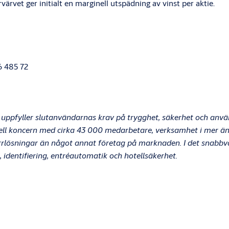
rvet ger initialt en marginell utspädning av vinst per aktie.
6 485 72
uppfyller slutanvändarnas krav på trygghet, säkerhet och anv
ionell koncern med cirka 43 000 medarbetare, verksamhet i mer ä
rrlösningar än något annat företag på marknaden. I det snabb
 identifiering, entréautomatik och hotellsäkerhet.