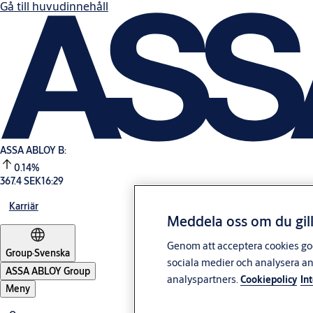
Gå till huvudinnehåll
ASSA ABLOY B:
0.14%
367.4 SEK
16:29
Karriär
Meddela oss om du gill
Genom att acceptera cookies god
Group
·
Svenska
sociala medier och analysera a
ASSA ABLOY Group
analyspartners.
Cookiepolicy
In
Meny