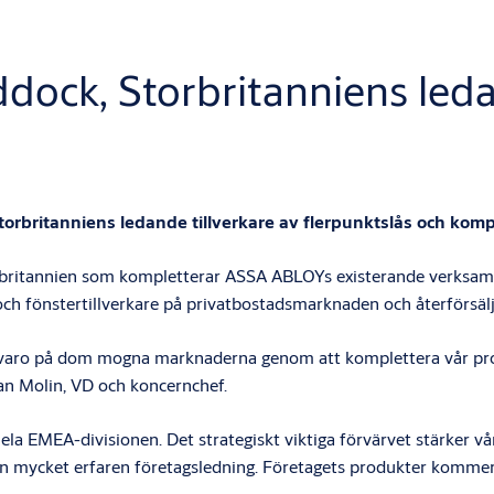
ock, Storbritanniens ledan
orbritanniens ledande tillverkare av flerpunktslås och kom
orbritannien som kompletterar ASSA ABLOYs existerande verksam
 och fönstertillverkare på privatbostadsmarknaden och återförsälj
r närvaro på dom mogna marknaderna genom att komplettera vår pro
han Molin, VD och koncernchef.
hela EMEA-divisionen. Det strategiskt viktiga förvärvet stärker 
mycket erfaren företagsledning. Företagets produkter kommer att