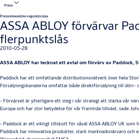
Press
Pressrelease
Icke-regulatoriska
ASSA ABLOY förvärvar Padd
flerpunktslås
2010-05-28
ASSA ABLOY har tecknat ett avtal om förvärv av Paddock, St
Paddock har ett omfattande distributionsnätverk över hela St
Försäljningskanalerna omfattar både direktförsäljning till dörr-
- Förvärvet är ytterligare ett steg i vår strategi att stärka vå
Europa och har stor betydelse för vår framtida tillväxt, sade Jo
- Paddock är ett viktigt tillskott för såväl ASSA ABLOY UK som 
Paddock har innovativa produkter, stark marknadsnärvaro och en 
Wiesenfeld, divisionschef EMEA.