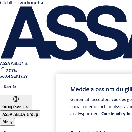
Gå till huvudinnehåll
ASSA ABLOY B:
2.07%
360.4 SEK
17:29
Karriär
Meddela oss om du gill
Genom att acceptera cookies god
sociala medier och analysera a
Group
·
Svenska
analyspartners.
Cookiepolicy
In
ASSA ABLOY Group
Meny