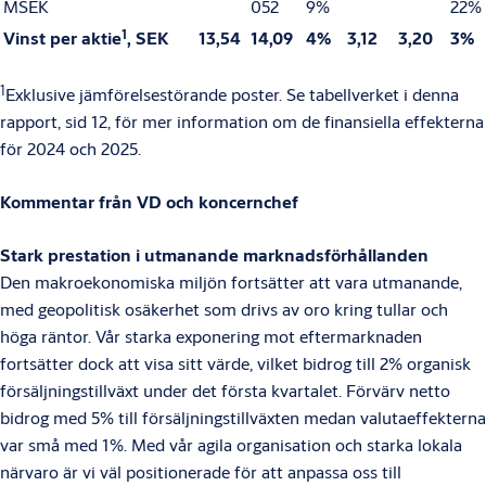
MSEK
052
9%
22%
1
Vinst per aktie
, SEK
13,54
14,09
4%
3,12
3,20
3%
1
Exklusive jämförelsestörande poster. Se tabellverket i denna
rapport, sid 12, för mer information om de finansiella effekterna
för 2024 och 2025.
Kommentar från VD och koncernchef
Stark prestation i utmanande marknadsförhållanden
Den makroekonomiska miljön fortsätter att vara utmanande,
med geopolitisk osäkerhet som drivs av oro kring tullar och
höga räntor. Vår starka exponering mot eftermarknaden
fortsätter dock att visa sitt värde, vilket bidrog till 2% organisk
försäljningstillväxt under det första kvartalet. Förvärv netto
bidrog med 5% till försäljningstillväxten medan valutaeffekterna
var små med 1%. Med vår agila organisation och starka lokala
närvaro är vi väl positionerade för att anpassa oss till