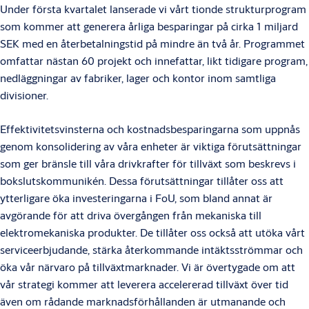
Under första kvartalet lanserade vi vårt tionde strukturprogram
som kommer att generera årliga besparingar på cirka 1 miljard
SEK med en återbetalningstid på mindre än två år. Programmet
omfattar nästan 60 projekt och innefattar, likt tidigare program,
nedläggningar av fabriker, lager och kontor inom samtliga
divisioner.
Effektivitetsvinsterna och kostnadsbesparingarna som uppnås
genom konsolidering av våra enheter är viktiga förutsättningar
som ger bränsle till våra drivkrafter för tillväxt som beskrevs i
bokslutskommunikén. Dessa förutsättningar tillåter oss att
ytterligare öka investeringarna i FoU, som bland annat är
avgörande för att driva övergången från mekaniska till
elektromekaniska produkter. De tillåter oss också att utöka vårt
serviceerbjudande, stärka återkommande intäktsströmmar och
öka vår närvaro på tillväxtmarknader. Vi är övertygade om att
vår strategi kommer att leverera accelererad tillväxt över tid
även om rådande marknadsförhållanden är utmanande och