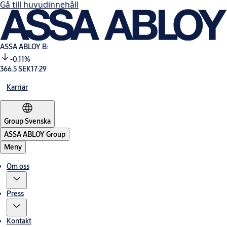
Gå till huvudinnehåll
ASSA ABLOY B:
-0.11%
366.5 SEK
17:29
Karriär
Group
·
Svenska
ASSA ABLOY Group
Meny
Om oss
Press
Kontakt