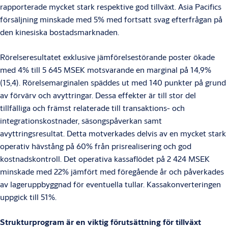
rapporterade mycket stark respektive god tillväxt. Asia Pacifics
försäljning minskade med 5% med fortsatt svag efterfrågan på
den kinesiska bostadsmarknaden.
Rörelseresultatet exklusive jämförelsestörande poster ökade
med 4% till 5 645 MSEK motsvarande en marginal på 14,9%
(15,4). Rörelsemarginalen späddes ut med 140 punkter på grund
av förvärv och avyttringar. Dessa effekter är till stor del
tillfälliga och främst relaterade till transaktions- och
integrationskostnader, säsongspåverkan samt
avyttringsresultat. Detta motverkades delvis av en mycket stark
operativ hävstång på 60% från prisrealisering och god
kostnadskontroll. Det operativa kassaflödet på 2 424 MSEK
minskade med 22% jämfört med föregående år och påverkades
av lageruppbyggnad för eventuella tullar. Kassakonverteringen
uppgick till 51%.
Strukturprogram är en viktig förutsättning för tillväxt