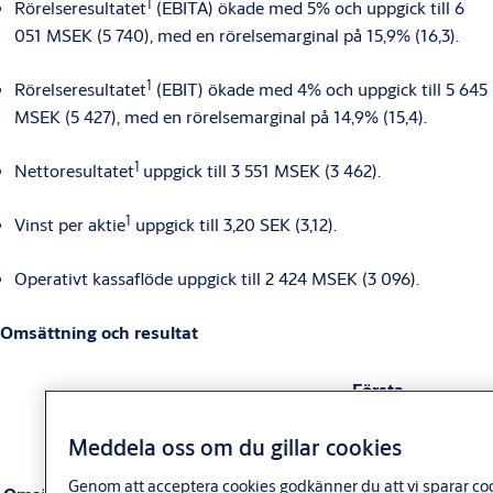
1
Rörelseresultatet
(EBITA) ökade med 5% och uppgick till 6
051 MSEK (5 740), med en rörelsemarginal på 15,9% (16,3).
1
Rörelseresultatet
(EBIT) ökade med 4% och uppgick till 5 645
MSEK (5 427), med en rörelsemarginal på 14,9% (15,4).
1
Nettoresultatet
uppgick till 3 551 MSEK (3 462).
1
Vinst per aktie
uppgick till 3,20 SEK (3,12).
Operativt kassaflöde uppgick till 2 424 MSEK (3 096).
Omsättning och resultat
Första
Helår
kvartalet
Meddela oss om du gillar cookies
2023
2024
Δ
2024
2025
Δ
140
150
35
37
Genom att acceptera cookies godkänner du att vi sparar coo