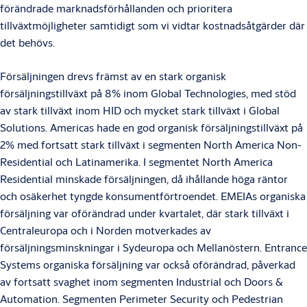
förändrade marknadsförhållanden och prioritera
tillväxtmöjligheter samtidigt som vi vidtar kostnadsåtgärder där
det behövs.
Försäljningen drevs främst av en stark organisk
försäljningstillväxt på 8% inom Global Technologies, med stöd
av stark tillväxt inom HID och mycket stark tillväxt i Global
Solutions. Americas hade en god organisk försäljningstillväxt på
2% med fortsatt stark tillväxt i segmenten North America Non-
Residential och Latinamerika. I segmentet North America
Residential minskade försäljningen, då ihållande höga räntor
och osäkerhet tyngde konsumentförtroendet. EMEIAs organiska
försäljning var oförändrad under kvartalet, där stark tillväxt i
Centraleuropa och i Norden motverkades av
försäljningsminskningar i Sydeuropa och Mellanöstern. Entrance
Systems organiska försäljning var också oförändrad, påverkad
av fortsatt svaghet inom segmenten Industrial och Doors &
Automation. Segmenten Perimeter Security och Pedestrian