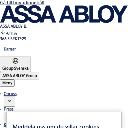
Gå till huvudinnehåll
ASSA ABLOY B:
-0.11%
366.5 SEK
17:29
Karriär
Group
·
Svenska
ASSA ABLOY Group
Meny
Om oss
Press
Kontakt
Meddela oss om du gillar cookies