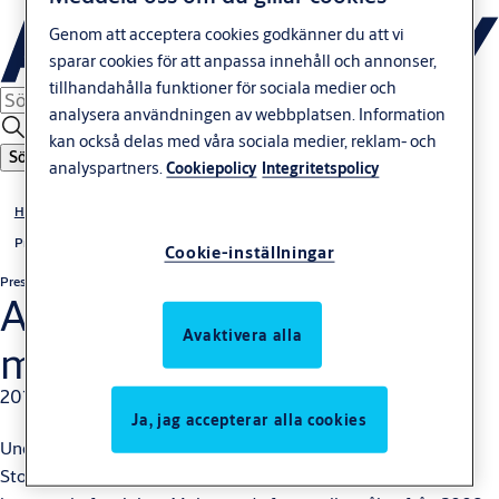
Genom att acceptera cookies godkänner du att vi
sparar cookies för att anpassa innehåll och annonser,
tillhandahålla funktioner för sociala medier och
analysera användningen av webbplatsen. Information
kan också delas med våra sociala medier, reklam- och
Sök
analyspartners.
Cookiepolicy
Integritetspolicy
Hem
Press
Cookie-inställningar
Pressrelease
Icke-regulatoriska
ASSA ABLOY: Finansiella
Avaktivera alla
mål och utsikter
2011-11-17
Ja, jag accepterar alla cookies
Under ASSA ABLOY:s kapitalmarknadsdag den 17 november i
Stockholm meddelade verkställande direktören och