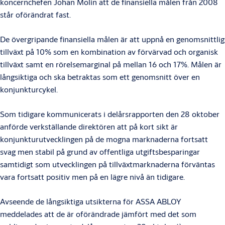
koncernchefen Johan Molin att de finansiella målen från 2008
står oförändrat fast.
De övergripande finansiella målen är att uppnå en genomsnittlig
tillväxt på 10% som en kombination av förvärvad och organisk
tillväxt samt en rörelsemarginal på mellan 16 och 17%. Målen är
långsiktiga och ska betraktas som ett genomsnitt över en
konjunkturcykel.
Som tidigare kommunicerats i delårsrapporten den 28 oktober
anförde verkställande direktören att på kort sikt är
konjunkturutvecklingen på de mogna marknaderna fortsatt
svag men stabil på grund av offentliga utgiftsbesparingar
samtidigt som utvecklingen på tillväxtmarknaderna förväntas
vara fortsatt positiv men på en lägre nivå än tidigare.
Avseende de långsiktiga utsikterna för ASSA ABLOY
meddelades att de är oförändrade jämfört med det som