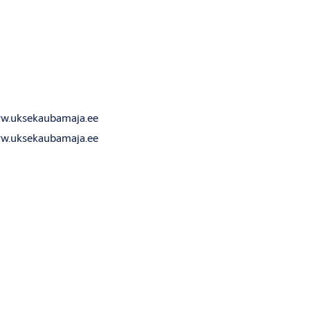
malmerkfassaadid.ee
w.uksekaubamaja.ee
.ee
www.metus.ee
w.uksekaubamaja.ee
ee
www.lvmetall.ee
tammer.ee