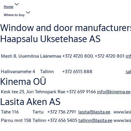
Home
Where to buy
Window and door manufacturer
Haapsalu Uksetehase AS
Masti 8, Uuemõisa
Läänemaa
+372 4720 800, +372 4720 801
in
Hallivanamehe 4
Tallinn
+372 6515 888
sa
Kinema OÜ
Kesk tee 23, Jüri Tehnopark
Rae
+372 659 9166
info@kinema.ee
Lasita Aken AS
Tähe 116
Tartu
+372 736 2791
lasita@lasita.ee
www.lasi
Pärnu mnt 158
Tallinn
+372 656 5405
tallinn@lasita.ee
www.lasi