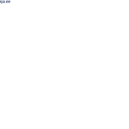
ja.ee
algevn.ee
it.ee
ordec.ee
www.doordec.ee