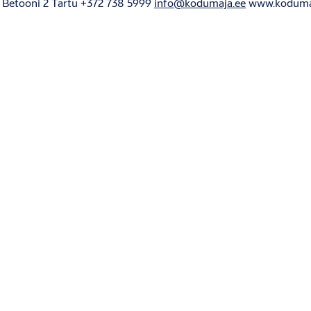
Betooni 2
Tartu
+372 738 5999
info@kodumaja.ee
www.koduma
Välgita küla
Viljandi vald
+372 435 1387
info@valgevn.ee
www.v
Aia 33A
Keila
+372 678 2039
imre@bennetpuit.ee
www.bennetpu
Rehepapi tee 27
Soinaste, Tartumaa
+372 738 5055
doordec@do
Välja 5
Pärnu
+372 4457960
paavo@terastehnika.ee