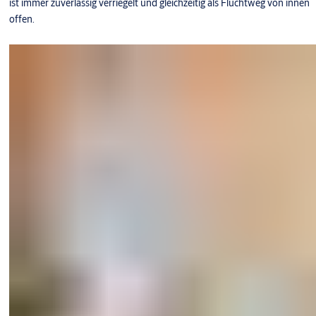
ist immer zuverlässig verriegelt und gleichzeitig als Fluchtweg von innen
offen.