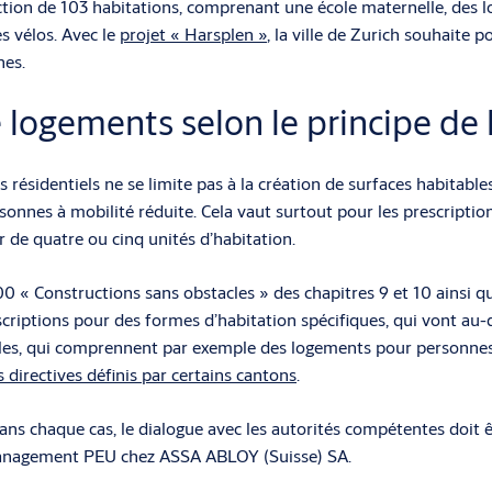
uction de 103 habitations, comprenant une école maternelle, des
s vélos. Avec le
projet « Harsplen »
, la ville de Zurich souhaite p
nes.
de logements selon le principe de
résidentiels ne se limite pas à la création de surfaces habitabl
sonnes à mobilité réduite. Cela vaut surtout pour les prescriptio
r de quatre ou cinq unités d’habitation.
0 « Constructions sans obstacles » des chapitres 9 et 10 ainsi q
escriptions pour des formes d’habitation spécifiques, qui vont au
ciales, qui comprennent par exemple des logements pour personnes
directives définis par certains cantons
.
ans chaque cas, le dialogue avec les autorités compétentes doit ê
Management PEU chez ASSA ABLOY (Suisse) SA.