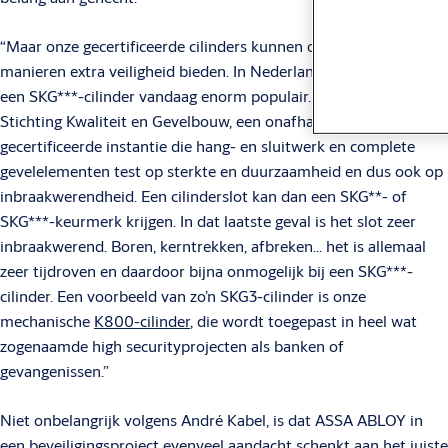
“Maar onze gecertificeerde cilinders kunnen ook op andere
manieren extra veiligheid bieden. In Nederland is bijvoorbeeld
een SKG***-cilinder vandaag enorm populair. SKG staat voor
Stichting Kwaliteit en Gevelbouw, een onafhankelijke en
gecertificeerde instantie die hang- en sluitwerk en complete
gevelelementen test op sterkte en duurzaamheid en dus ook op
inbraakwerendheid. Een cilinderslot kan dan een SKG**- of
SKG***-keurmerk krijgen. In dat laatste geval is het slot zeer
inbraakwerend. Boren, kerntrekken, afbreken… het is allemaal
zeer tijdroven en daardoor bijna onmogelijk bij een SKG***-
cilinder. Een voorbeeld van zo’n SKG3-cilinder is onze
mechanische
K800-cilinder
, die wordt toegepast in heel wat
zogenaamde high securityprojecten als banken of
gevangenissen.”
Niet onbelangrijk volgens André Kabel, is dat ASSA ABLOY in
een beveiligingsproject evenveel aandacht schenkt aan het juiste