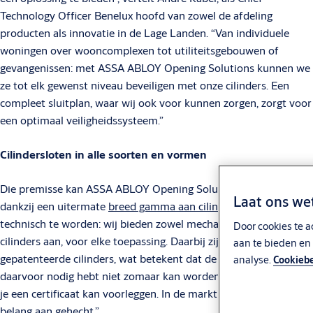
Technology Officer Benelux hoofd van zowel de afdeling
producten als innovatie in de Lage Landen. “Van individuele
woningen over wooncomplexen tot utiliteitsgebouwen of
gevangenissen: met ASSA ABLOY Opening Solutions kunnen we
ze tot elk gewenst niveau beveiligen met onze cilinders. Een
compleet sluitplan, waar wij ook voor kunnen zorgen, zorgt voor
een optimaal veiligheidssysteem.”
Cilindersloten in alle soorten en vormen
Die premisse kan ASSA ABLOY Opening Solutions waarmaken
Laat ons we
dankzij een uitermate
breed gamma aan cilinders
. “Zonder te
technisch te worden: wij bieden zowel mechanische als digitale
Door cookies te a
cilinders aan, voor elke toepassing. Daarbij zijn uiteraard ook
aan te bieden en 
gepatenteerde cilinders, wat betekent dat de sleutel die je
analyse.
Cookiebe
daarvoor nodig hebt niet zomaar kan worden bijgemaakt, tenzij
je een certificaat kan voorleggen. In de markt wordt daar veel
belang aan gehecht.”