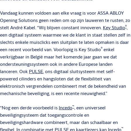
Vandaag kunnen voldoen aan elke vraag is voor ASSA ABLOY
Opening Solutions geen reden om op zijn lauweren te rusten, zo
®
stelt André Kabel. “Wij blijven constant innoveren.
Key Studio
,
een digitaal systeem waarmee we de klant in staat stellen zelf in
slechts enkele muisclicks een sluitplan te laten opmaken is daar
®
een recent voorbeeld van. Voorlopig is Key Studio
enkel
verkrijgbaar in België maar het komende jaar gaan we dat
ondersteuningssysteem ook in andere Europese landen
lanceren. Ook
PULSE
, ons digitaal sluitsysteem met self-
powered cilinders en hangsloten dat de flexibiliteit van
elektronisch vergrendelen combineert met de bekendheid van
mechanische beveiliging, is een recente nieuwigheid.”
™
“Nog een derde voorbeeld is
Incedo
, een universeel
beveiligingsysteem dat toegangscontrole en
beveiligingshardware combineert, maar dan schaalbaar en
™
flexibel. In combinatie met PULSE en kaartlezers kan Incedo