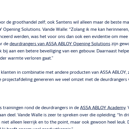
oor de groothandel zelf; ook Santens wil alleen maar de beste ma
Opening Solutions. Vande Walle: “Zolang ik me kan herinneren
eerd werden, was het voor ons dan ook een evidentie om mee in
ar de
deurdrangers van ASSA ABLOY Opening Solutions
zijn gewo
 bij aan een betere beveiliging van een gebouw. Daarnaast helpe
der warmte verloren gaat.”
klanten in combinatie met andere producten van ASSA ABLOY, zoa
ze projectafdeling genereren we veel omzet met de deurdranger
 trainingen rond de deurdrangers in de
ASSA ABLOY Academy
.
 deel. Vande Walle is zeer te spreken over die opleiding. “In d
as niet alleen leerrijk en to the point, maar ook gewoon heel leu
. Hij heeft enorm veel productkennis.”