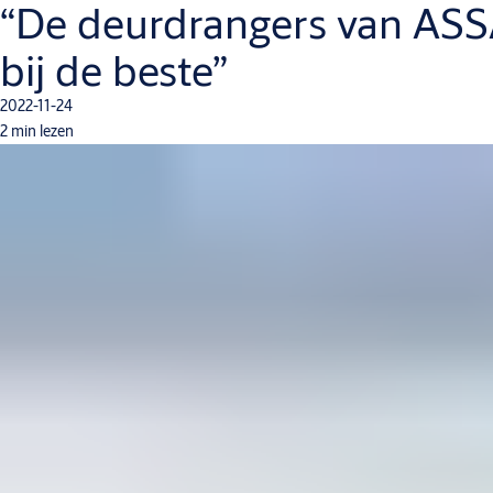
“De deurdrangers van ASSA
bij de beste”
2022-11-24
2 min lezen