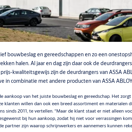
tatief bouwbeslag en gereedschappen en zo een onestops
ekken halen. Al jaar en dag zijn daar ook de deurdrange
aar prijs-kwaliteitsgewijs zijn de deurdrangers van ASSA
 in combinatie met andere producten van ASSA ABLOY tot
aankoop van het juiste bouwbeslag en gereedschap. Het zorgt daa
e klanten willen dan ook een breed assortiment en materialen die
s sinds 2011, te vertellen. “Maar de klant staat er niet alleen 
desgewenst bij hun aankoop, zodat hij niet voor verrassingen kom
 de partner zijn waarop schrijnwerkers en aannemers kunnen rek