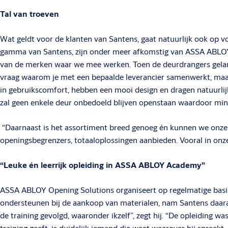
Tal van troeven
Wat geldt voor de klanten van Santens, gaat natuurlijk ook op v
gamma van Santens, zijn onder meer afkomstig van ASSA ABLOY 
van de merken waar we mee werken. Toen de deurdrangers gelanc
vraag waarom je met een bepaalde leverancier samenwerkt, ma
in gebruikscomfort, hebben een mooi design en dragen natuurlijk
zal geen enkele deur onbedoeld blijven openstaan waardoor min
“Daarnaast is het assortiment breed genoeg én kunnen we onze 
openingsbegrenzers, totaaloplossingen aanbieden. Vooral in on
“Leuke én leerrijk opleiding in ASSA ABLOY Academy”
ASSA ABLOY Opening Solutions organiseert op regelmatige basis
ondersteunen bij de aankoop van materialen, nam Santens daaraan
de training gevolgd, waaronder ikzelf”, zegt hij. “De opleiding w
training geeft, is duidelijk iemand die weet waarover hij spreekt