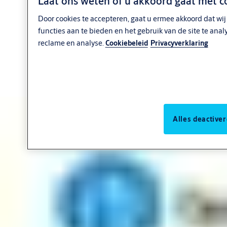
Laat ons weten of u akkoord gaat met c
Ontdek hoe onze toonaangevende BIM-software, Openings
Door cookies te accepteren, gaat u ermee akkoord dat wi
™
Studio
, naadloos samenwerkt met ontwerpprogramma’s om
functies aan te bieden en het gebruik van de site te ana
deuropeningen te creëren en te visualiseren, inclusief complete
reclame en analyse.
Cookiebeleid
Privacyverklaring
deur-, kozijn- en beslagplanningen.
Deze geavanceerde software en BIM-plugin vereenvoudigt het
plannen en visualiseren van deuren en meer. Met Openings
Studio kunt u zich volledig richten op het ontwerpen, installeren
en beheren van deuropeningen.
Alles deactive