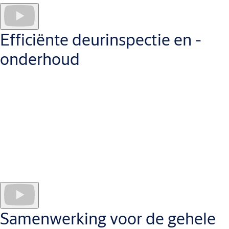
informatie altijd up-to-date is voor alle projectdeelnemers. Het
resultaat: meer nauwkeurigheid, efficiëntie en kostenbesparing.
Efficiënte deurinspectie en -
onderhoud
Intuïtieve mobiele app
Openings Studio en de bijbehorende mobiele app zorgen voor
een naadloze verbinding tussen het ontwerp in de specificatie
en het product in gebruik. Dit garandeert een continue
gegevensstroom voor deuropeningen met volledige
traceerbaarheid.
Samenwerking voor de gehele