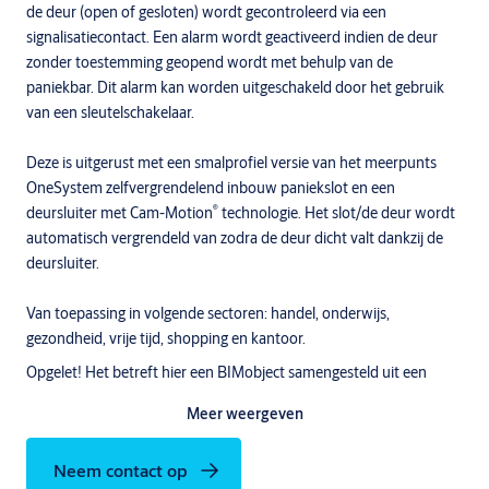
de deur (open of gesloten) wordt gecontroleerd via een
signalisatiecontact. Een alarm wordt geactiveerd indien de deur
zonder toestemming geopend wordt met behulp van de
paniekbar. Dit alarm kan worden uitgeschakeld door het gebruik
van een sleutelschakelaar.
Deze is uitgerust met een smalprofiel versie van het meerpunts
OneSystem zelfvergrendelend inbouw paniekslot en een
®
deursluiter met Cam-Motion
technologie. Het slot/de deur wordt
automatisch vergrendeld van zodra de deur dicht valt dankzij de
deursluiter.
Van toepassing in volgende sectoren: handel, onderwijs,
gezondheid, vrije tijd, shopping en kantoor.
Opgelet! Het betreft hier een BIMobject samengesteld uit een
generieke deur met specifiek hang-en sluitwerk van ASSA ABLOY.
Meer weergeven
Het geheel (deur + producten) op zich
is niet leverbaar als 1
product.
Neem contact op