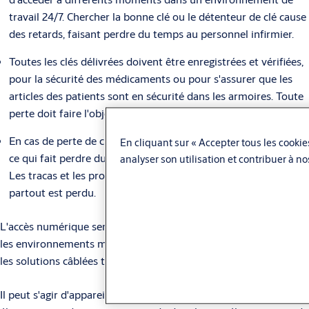
travail 24/7. Chercher la bonne clé ou le détenteur de clé cause
des retards, faisant perdre du temps au personnel infirmier.
Toutes les clés délivrées doivent être enregistrées et vérifiées,
pour la sécurité des médicaments ou pour s'assurer que les
articles des patients sont en sécurité dans les armoires. Toute
perte doit faire l'objet d'une enquête.
En cas de perte de clés, les serrures doivent être remplacées,
En cliquant sur « Accepter tous les cookies
ce qui fait perdre du temps au personnel et coûte de l'argent.
analyser son utilisation et contribuer à n
Les tracas et les problèmes se multiplient lorsqu'un passe-
partout est perdu.
L'accès numérique semble être une solution évidente. Pourtant,
les environnements médicaux ont souvent des points d'accès où
les solutions câblées traditionnelles ne peuvent atteindre.
Il peut s'agir d'appareils mobiles, tels que les chariots