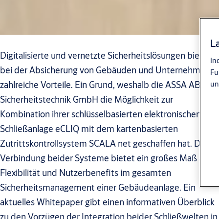
L
Digitalisierte und vernetzte Sicherheitslösungen bieten
In
bei der Absicherung von Gebäuden und Unternehmen
Fu
zahlreiche Vorteile. Ein Grund, weshalb die ASSA ABLOY
un
Sicherheitstechnik GmbH die Möglichkeit zur
Kombination ihrer schlüsselbasierten elektronischen
Schließanlage eCLIQ mit dem kartenbasierten
Zutrittskontrollsystem SCALA net geschaffen hat. Die
Verbindung beider Systeme bietet ein großes Maß an
Flexibilität und Nutzerbenefits im gesamten
Sicherheitsmanagement einer Gebäudeanlage. Ein
aktuelles Whitepaper gibt einen informativen Überblick
zu den Vorzügen der Integration beider Schließwelten in