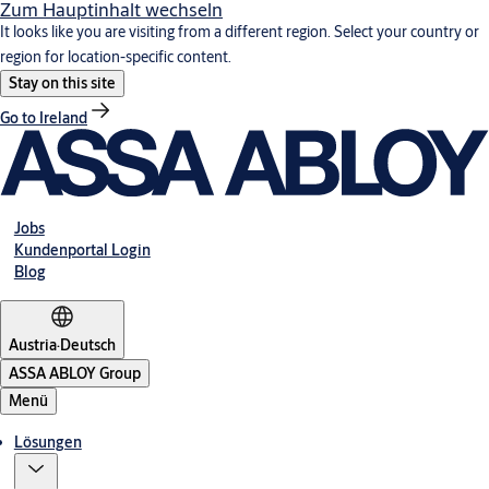
Zum Hauptinhalt wechseln
It looks like you are visiting from a different region. Select your country or
region for location-specific content.
Stay on this site
Go to Ireland
Jobs
Kundenportal Login
Blog
Austria
·
Deutsch
ASSA ABLOY Group
Menü
Lösungen