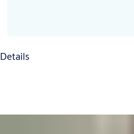
Details
Dauer:
3 Stunden
Teilnehmer:
5
Kosten:
EUR 165,- zzgl. MwSt. pro Unternehmen
Ort:
Wien
Termin:
1 Termin pro Quartal - individuelle Abstimmung