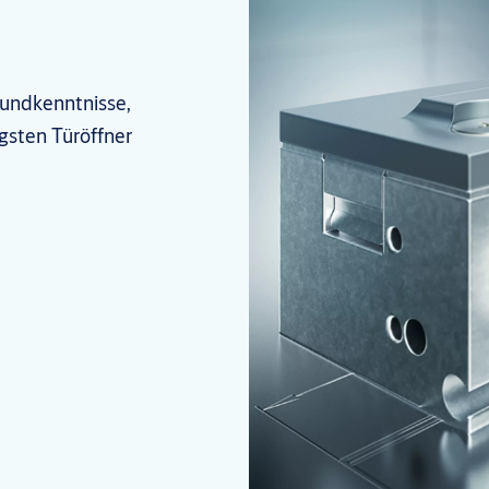
rundkenntnisse,
sten Türöffner