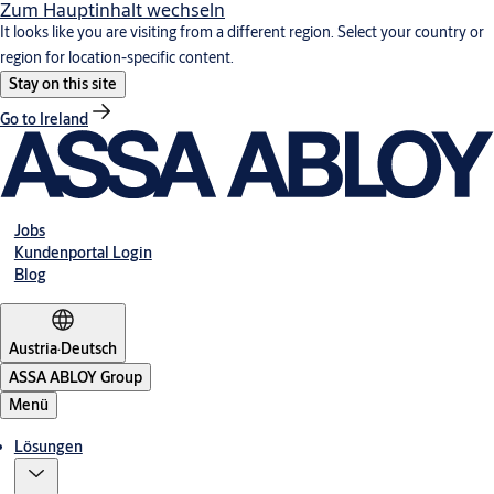
Zum Hauptinhalt wechseln
It looks like you are visiting from a different region. Select your country or
region for location-specific content.
Stay on this site
Go to Ireland
Jobs
Kundenportal Login
Blog
Austria
·
Deutsch
ASSA ABLOY Group
Menü
Lösungen