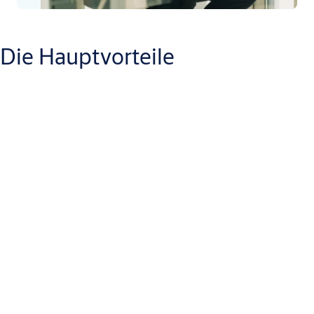
Die Hauptvorteile
Komfortabel:
Die SMARTair TS1000 Software läuft schnell mit sicherer
Client-Server-Architektur und ist in zwei Versionen erhältlich:
Windows und Web Manager. Diese Software ermöglicht die
Systemverwaltung von praktisch jedem Ort und jedem Gerät
aus – PC, Tablet oder Smartphone.
Flexibel:
Mit SMARTair verwalten Facility Manager den Zutritt für