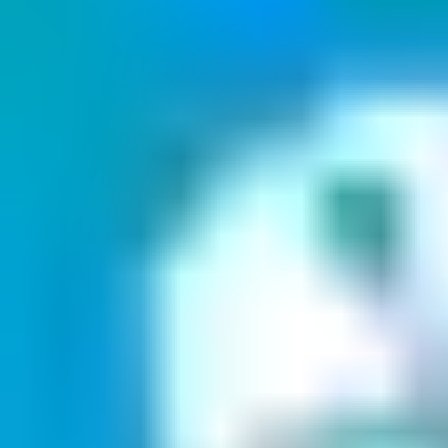
Installation nötig, dem Nutzer steht stattdessen eine intuitiv
bedienbare Windows-Anwendung zur Verfügung. Damit können
Sie leicht Türen und Personen anlegen. Alle
sicherheitsrelevanten Angaben, wie Verschlüsselung der Anlage,
übernimmt die Anwendung automatisch.