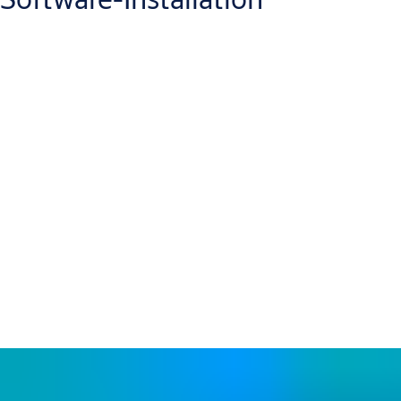
®
Die Aperio
Offline-Komponenten sind batteriebetrieben und
funktionieren komplett ohne Kabel. Damit lassen sich
mechanische Schließsysteme schnell und kostengünstig zu einer
elektronischen Zutrittskontrolle umwandeln.
Es genügt, Zylinder oder Beschlag durch die entsprechenden
®
Aperio
Komponenten auszutauschen.
Für die Programmierung und Rechtevergabe ist keine Server-