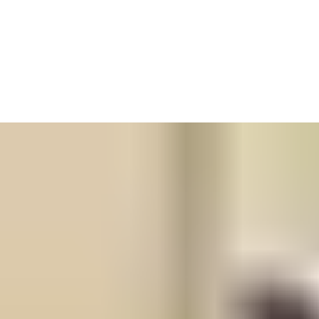
Viele Anwendungen Ihrer Kunden umfassen nur wenige Türen
mit überschaubarem Personenkreis und trotzdem wollen Sie die
Option haben, bis zu 500 Türen und 500 Personen zu
verwalten?
Dann ist SCALA offline
genau
die richtige Lösung für Sie! Mit
SCALA offline starten Sie einfach und zukunftssicher in die Welt
der Zutrittskontrolle.
Und wenn Sie
mehr
Zutrittskontrolle wollen? Dann steht Ihnen
mit der SCALA-Produktfamilie ein breites Angebot von
einfachen 1-Tür-Lösungen bis hin zur vernetzten High-end-
Anwendung zur Verfügung.