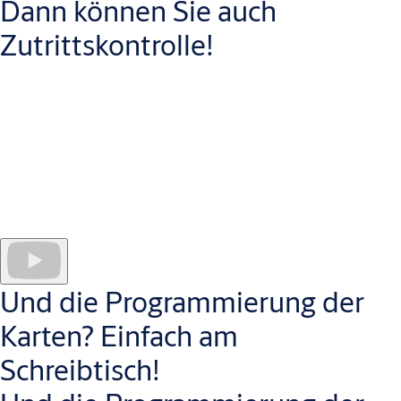
Dann können Sie auch
Zutrittskontrolle!
Eine klassische Zutrittsmatrix sorgt für den Überblick bei der
Und die Programmierung der
Zutrittsverwaltung inklusive einfacher Vergabe von bis zu 15
Zeitplänen. Die Zutrittsberechtigungen vergeben Sie einfach
Karten? Einfach am
durch die Auswahl von Person und Tür.
Schreibtisch!