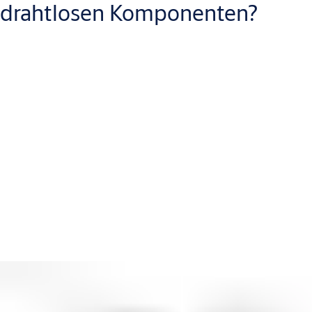
drahtlosen Komponenten?
Zutrittskontrollsysteme erhöhen die Sicherheit von Gebäuden
spürbar. In Wohngebäuden und kleinen Unternehmen liegen die
Vorteile auf der Hand:
Für Dienstleister wie Reinigungskräfte oder Lieferanten
können temporär Zutrittsberechtigungen vergeben werden.
Verlorene ID-Karten oder -Schlüsselanhänger können sofort
im System gesperrt werden