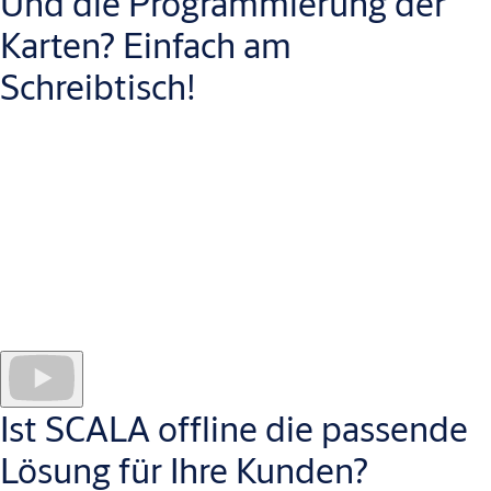
Und die Programmierung der
Karten? Einfach am
Schreibtisch!
Die Konfigurationsausweise für die Zylinder und Beschläge
werden ebenso wie die Nutzerkarten/-schlüsselanhänger über
Ist SCALA offline die passende
einen Desktop-Codierer erstellt.
Lösung für Ihre Kunden?
Bei der Erstinbetriebnahme müssen die Komponenten mit den