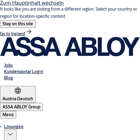
Zum Hauptinhalt wechseln
It looks like you are visiting from a different region. Select your country or
region for location-specific content.
Stay on this site
Go to Ireland
Jobs
Kundenportal Login
Blog
Austria
·
Deutsch
ASSA ABLOY Group
Menü
Lösungen