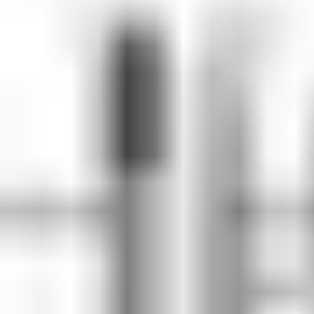
Ersatz-ID-Karten oder –Schlüsselanhänger sind schnell und
günstig beschafft, programmiert und ausgegeben.
Die Nachrüstung mit drahtlosen, also nicht verkabelten
Komponenten ist einfach, schnell und kostengünstig