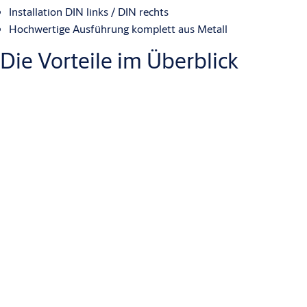
Installation DIN links / DIN rechts
Hochwertige Ausführung komplett aus Metall
Die Vorteile im Überblick
Nicht sichtbar im Falzraum montiert
Keine Beschädigung der Oberfläche am Türflügel
Nachrüstung möglich
Vorbereitet für senkrechte Obenverriegelungen am
Standflügel mit verschiedenen Dornmaßen