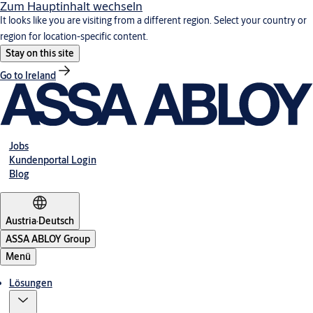
Zum Hauptinhalt wechseln
It looks like you are visiting from a different region. Select your country or
region for location-specific content.
Stay on this site
Go to Ireland
Jobs
Kundenportal Login
Blog
Austria
·
Deutsch
ASSA ABLOY Group
Menü
Lösungen