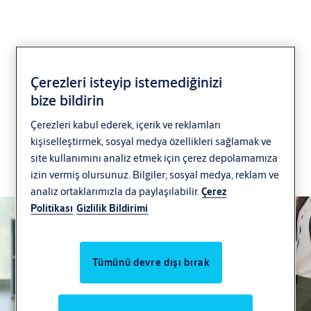
Çerezleri isteyip istemediğinizi
Her kapıya dijital
bize bildirin
erişimi zahmetsizce
Çerezleri kabul ederek, içerik ve reklamları
kişiselleştirmek, sosyal medya özellikleri sağlamak ve
genişletin
site kullanımını analiz etmek için çerez depolamamıza
izin vermiş olursunuz. Bilgiler; sosyal medya, reklam ve
SMARTair/CLIQ entegrasyonu
analiz ortaklarımızla da paylaşılabilir.
Çerez
Politikası
Gizlilik Bildirimi
Tümünü devre dışı bırak