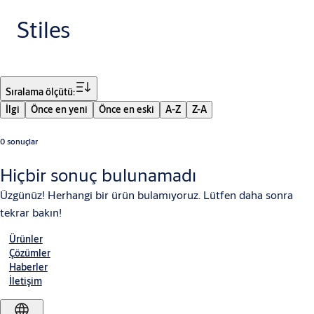
Stiles
Filtre
Sıralama ölçütü:
İlgi
Önce en yeni
Önce en eski
A-Z
Z-A
0 sonuçlar
Hiçbir sonuç bulunamadı
Üzgünüz! Herhangi bir ürün bulamıyoruz. Lütfen daha sonra
tekrar bakın!
Ürünler
Çözümler
Haberler
İletişim