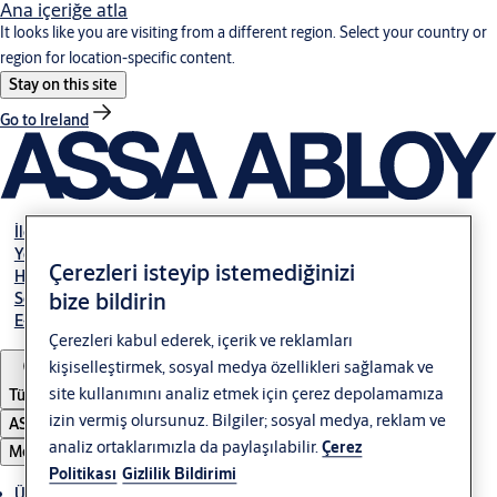
Ana içeriğe atla
It looks like you are visiting from a different region. Select your country or
region for location-specific content.
Stay on this site
Go to Ireland
İletişim
Yetkili Bayiler
Çerezleri isteyip istemediğinizi
Hakkımızda
bize bildirin
Servis
E-Tahsilat
Çerezleri kabul ederek, içerik ve reklamları
kişiselleştirmek, sosyal medya özellikleri sağlamak ve
site kullanımını analiz etmek için çerez depolamamıza
Türkiye
izin vermiş olursunuz. Bilgiler; sosyal medya, reklam ve
ASSA ABLOY Group
analiz ortaklarımızla da paylaşılabilir.
Çerez
Menü
Politikası
Gizlilik Bildirimi
Ürünler