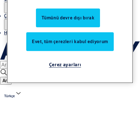
Çözümler
Tümünü devre dışı bırak
Haberler
Evet, tüm çerezleri kabul ediyorum
Çerez ayarları
Ara
Türkçe