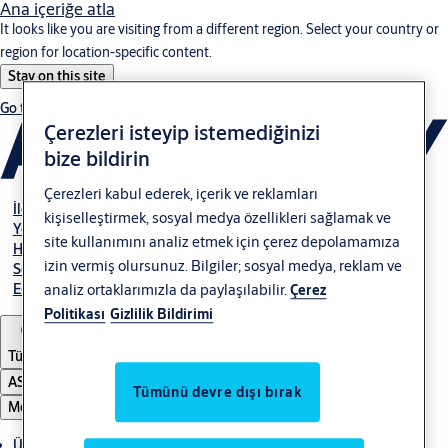
Ana içeriğe atla
It looks like you are visiting from a different region. Select your country or
region for location-specific content.
Stay on this site
Go to Ireland
Çerezleri isteyip istemediğinizi
bize bildirin
Çerezleri kabul ederek, içerik ve reklamları
İletişim
kişiselleştirmek, sosyal medya özellikleri sağlamak ve
Yetkili Bayiler
site kullanımını analiz etmek için çerez depolamamıza
Hakkımızda
izin vermiş olursunuz. Bilgiler; sosyal medya, reklam ve
Servis
E-Tahsilat
analiz ortaklarımızla da paylaşılabilir.
Çerez
Politikası
Gizlilik Bildirimi
Türkiye
ASSA ABLOY Group
Tümünü devre dışı bırak
Menü
Ürünler