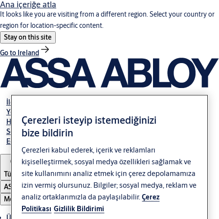
Ana içeriğe atla
It looks like you are visiting from a different region. Select your country or
region for location-specific content.
Stay on this site
Go to Ireland
İletişim
Yetkili Bayiler
Çerezleri isteyip istemediğinizi
Hakkımızda
bize bildirin
Servis
E-Tahsilat
Çerezleri kabul ederek, içerik ve reklamları
kişiselleştirmek, sosyal medya özellikleri sağlamak ve
site kullanımını analiz etmek için çerez depolamamıza
Türkiye
izin vermiş olursunuz. Bilgiler; sosyal medya, reklam ve
ASSA ABLOY Group
analiz ortaklarımızla da paylaşılabilir.
Çerez
Menü
Politikası
Gizlilik Bildirimi
Ürünler