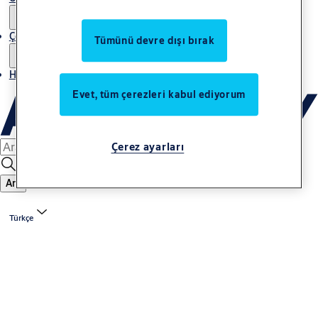
Çözümler
Tümünü devre dışı bırak
Haberler
Evet, tüm çerezleri kabul ediyorum
Çerez ayarları
Ara
Türkçe