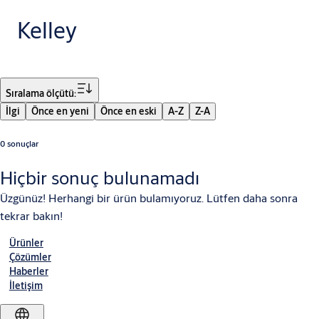
Kelley
Filtre
Sıralama ölçütü:
İlgi
Önce en yeni
Önce en eski
A-Z
Z-A
0 sonuçlar
Hiçbir sonuç bulunamadı
Üzgünüz! Herhangi bir ürün bulamıyoruz. Lütfen daha sonra
tekrar bakın!
Ürünler
Çözümler
Haberler
İletişim