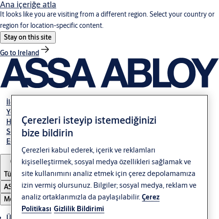
Ana içeriğe atla
It looks like you are visiting from a different region. Select your country or
region for location-specific content.
Stay on this site
Go to Ireland
İletişim
Yetkili Bayiler
Çerezleri isteyip istemediğinizi
Hakkımızda
bize bildirin
Servis
E-Tahsilat
Çerezleri kabul ederek, içerik ve reklamları
kişiselleştirmek, sosyal medya özellikleri sağlamak ve
site kullanımını analiz etmek için çerez depolamamıza
Türkiye
izin vermiş olursunuz. Bilgiler; sosyal medya, reklam ve
ASSA ABLOY Group
analiz ortaklarımızla da paylaşılabilir.
Çerez
Menü
Politikası
Gizlilik Bildirimi
Ürünler