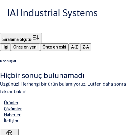
IAI Industrial Systems
Filtre
Sıralama ölçütü:
İlgi
Önce en yeni
Önce en eski
A-Z
Z-A
0 sonuçlar
Hiçbir sonuç bulunamadı
Üzgünüz! Herhangi bir ürün bulamıyoruz. Lütfen daha sonra
tekrar bakın!
Ürünler
Çözümler
Haberler
İletişim