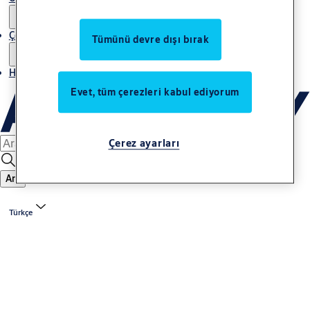
Çözümler
Tümünü devre dışı bırak
Haberler
Evet, tüm çerezleri kabul ediyorum
Çerez ayarları
Ara
Türkçe