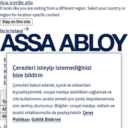
Ana içeriğe atla
It looks like you are visiting from a different region. Select your country or
region for location-specific content.
Stay on this site
Go to Ireland
İletişim
Yetkili Bayiler
Çerezleri isteyip istemediğinizi
Hakkımızda
bize bildirin
Servis
E-Tahsilat
Çerezleri kabul ederek, içerik ve reklamları
kişiselleştirmek, sosyal medya özellikleri sağlamak ve
site kullanımını analiz etmek için çerez depolamamıza
Türkiye
izin vermiş olursunuz. Bilgiler; sosyal medya, reklam ve
ASSA ABLOY Group
analiz ortaklarımızla da paylaşılabilir.
Çerez
Menü
Politikası
Gizlilik Bildirimi
Ürünler