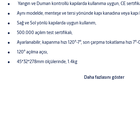
Yangın ve Duman kontrollü kapılarda kullanıma uygun, CE sertifika
Aynı modelde, menteşe ve tersi yönünde kapı kanadına veya kapı 
Sağ ve Sol yönlü kapılarda uygun kullanım,
500.000 açılım test sertifikalı,
Ayarlanabilir; kapanma hızı 120°-7°, son çarpma tokatlama hızı 7°-0
120° açılma açısı,
45*32*278mm ölçülerinde, 1.4kg
Yüzey görünümü için renk seçenekleri; Gümüş EV1
Daha fazlasını göster
G892 Kayar Kol Özellikleri
Standart uygulamalar içindir
Mekanik damperle ve açık tutma özelliği olanlarla birlikte