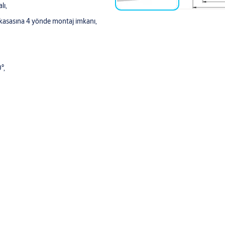
lı,
kasasına 4 yönde montaj imkanı,
°,