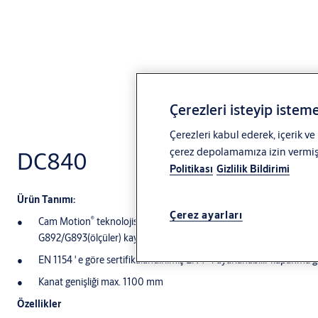
Çerezleri isteyip isteme
Çerezleri kabul ederek, içerik ve
çerez depolamamıza izin vermiş o
DC840
Politikası
Gizlilik Bildirimi
Ürün Tanımı:
Çerez ayarları
®
Cam Motion
teknolojisine sahip kayar kollu (gizli) ankastre hidroli
G892/G893(ölçüler) kayar kol ile uygulama,
EN 1154 ' e göre sertifikalandırılmış EN 1-4 ayarlanabilir kapanma 
Kanat genişliği max. 1100 mm
Özellikler