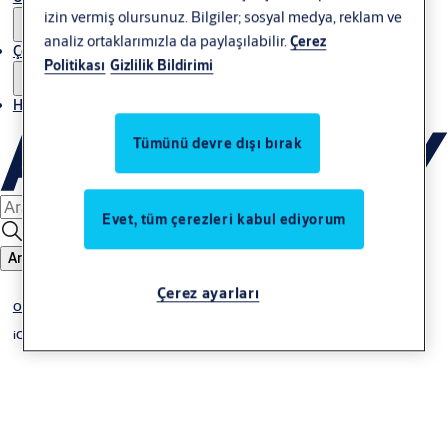
izin vermiş olursunuz. Bilgiler; sosyal medya, reklam ve
analiz ortaklarımızla da paylaşılabilir.
Çerez
Çözümler
Politikası
Gizlilik Bildirimi
Haberler
Tümünü devre dışı bırak
Evet, tüm çerezleri kabul ediyorum
Ara
Çerez ayarları
Okuyucular
iCLASS SE Okuyucular