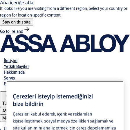
Ana içeriğe atla
It looks like you are visiting from a different region. Select your country or
region for location-specific content.
Stay on this site
Go to Ireland
İletişim
Yetkili Bayiler
Hakkımızda
Servis
E-Tahsilat
Çerezleri isteyip istemediğinizi
bize bildirin
Türkiye
ASSA ABLOY Group
Çerezleri kabul ederek, içerik ve reklamları
Menü
kişiselleştirmek, sosyal medya özellikleri sağlamak ve
site kullanımını analiz etmek için çerez depolamamıza
Ürünler