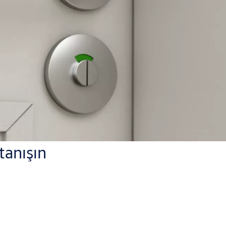
tanışın
ık görünümüyle ticari ve kamusal alanlardaki büyük kapılar için 