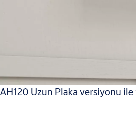
AH120 Uzun Plaka versiyonu ile 
AH120
Uzun Plaka versiyonu,
tam kaplama sağlayan yapısı ve ş