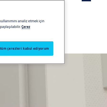
 kullanımını analiz etmek için
aylaşılabilir.
Çerez
detayı
 tüm çerezleri kabul ediyorum