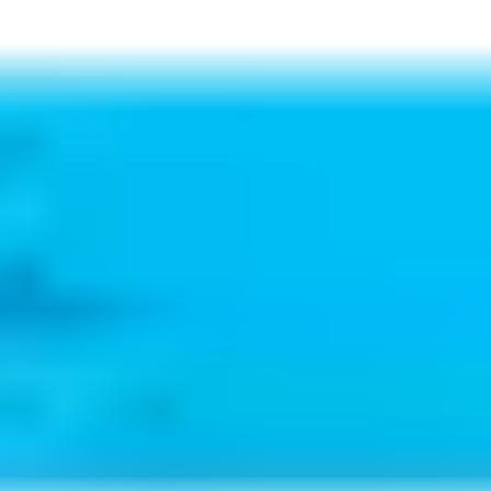
performans için en yüksek dayanım standartlarını karşılayacak şek