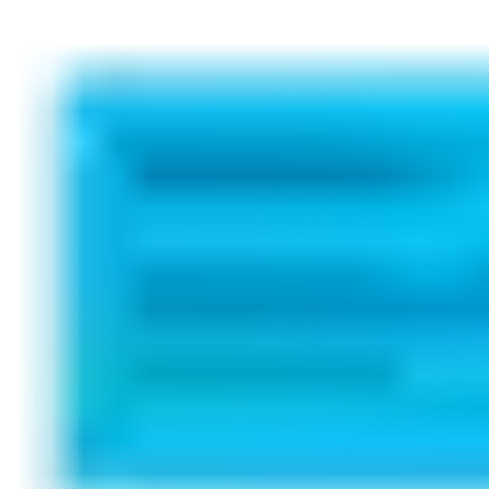
Dayanıklılık ve estetiği bir araya getiren bu model, uzun ömürlü 
Teknik dokümanı indirin