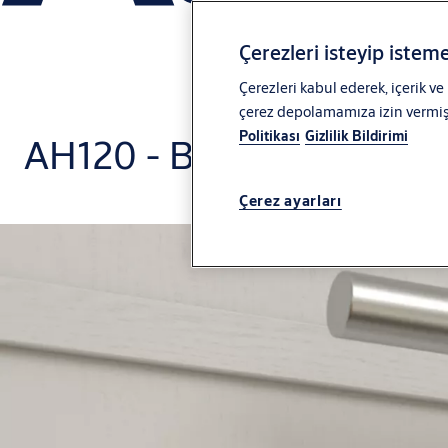
Çerezleri isteyip isteme
Çerezleri kabul ederek, içerik ve
çerez depolamamıza izin vermiş o
Politikası
Gizlilik Bildirimi
AH120 - Büyük kapılar için
Çerez ayarları