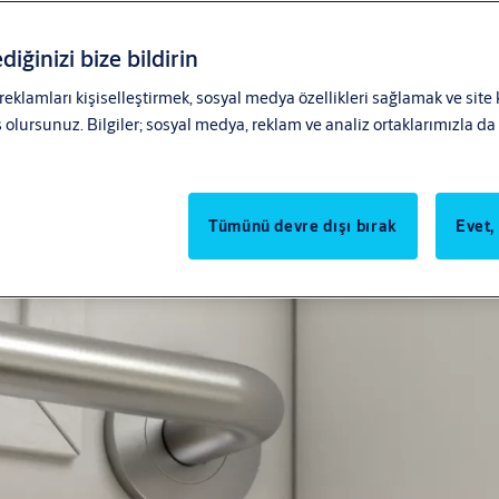
diğinizi bize bildirin
 reklamları kişiselleştirmek, sosyal medya özellikleri sağlamak ve site
lursunuz. Bilgiler; sosyal medya, reklam ve analiz ortaklarımızla da p
 dikkat çekici bir tasarım 
Tümünü devre dışı bırak
Evet,