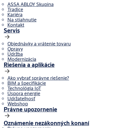
ASSA ABLOY Skupina
Tradice
Kariéra
Na stiahnutie
Kontakt
Servis
Objednávky a vrátenie tovaru
Opravy
Údržba
Modernizácia
Riešenia a aplikácie
Ako vybrať správne riešenie?
BIM a špecifikácie
Technológia IoT
Úspora energie
Udržateľnosť
Webshop
Právne upozornenie
Oznámenie nezákonných konaní