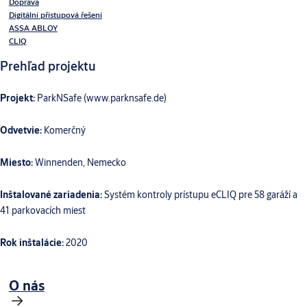
Doprava
Digitální přístupová řešení
ASSA ABLOY
CLIQ
Prehľad projektu
Projekt:
ParkNSafe (www.parknsafe.de)
Odvetvie:
Komerčný
Miesto:
Winnenden, Nemecko
Inštalované zariadenia:
Systém kontroly prístupu eCLIQ pre 58 garáží a
41 parkovacích miest
Rok inštalácie:
2020
O nás