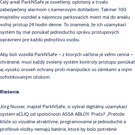
Celý areál ParkNSafe je osvetlený, oplotený a trvalo
zabezpečený alarmom s kamerovým dohľadom. Takmer 100
majiteľov vozidiel a nájomcov parkovacích miest má do areálu
voľný prístup 24 hodín denne. To znamená, že ich uzamykací
systém by mal ponúkať jednoduchú správu prístupových
oprávnení pre každú jednotlivú osobu.
Aby boli vozidlá ParkNSafe – z ktorých väčšina je veľmi cenná –
chránené, musí každý zvolený systém kontroly prístupu ponúkať
aj vysokú úroveň ochrany proti manipulácii so zámkami a iným
sofistikovaným útokom.
Riešenie
Jörg Nusser, majiteľ ParkNSafe, si vybral digitálny uzamykací
systém eCLIQ od spoločnosti ASSA ABLOY. Prečo? „Pretože
kľúče sú vizuálne atraktívne, programovanie je jednoduché a
profilové vložky nemajú batérie, ktoré by bolo potrebné