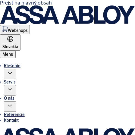
Prejsť na hlavný obsah
Webshops
Slovakia
Menu
Riešenie
Servis
O nás
Referencie
Kontakt