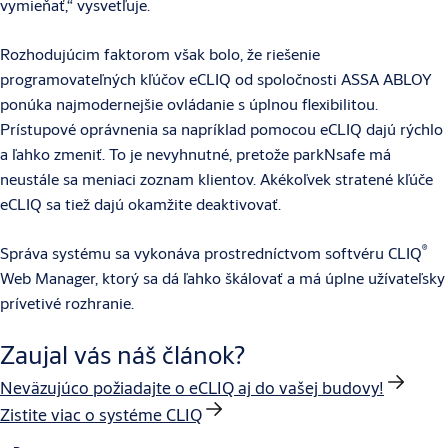
vymieňať,“ vysvetľuje.
Rozhodujúcim faktorom však bolo, že riešenie
programovateľných kľúčov eCLIQ od spoločnosti ASSA ABLOY
ponúka najmodernejšie ovládanie s úplnou flexibilitou.
Prístupové oprávnenia sa napríklad pomocou eCLIQ dajú rýchlo
a ľahko zmeniť. To je nevyhnutné, pretože parkNsafe má
neustále sa meniaci zoznam klientov. Akékoľvek stratené kľúče
eCLIQ sa tiež dajú okamžite deaktivovať.
®
Správa systému sa vykonáva prostredníctvom softvéru CLIQ
Web Manager, ktorý sa dá ľahko škálovať a má úplne užívateľsky
prívetivé rozhranie.
Zaujal vás náš článok?
Neväzujúco požiadajte o eCLIQ aj do vašej budovy!
Zistite viac o systéme CLIQ