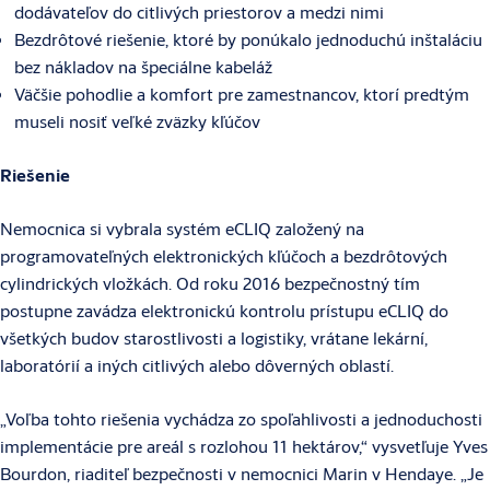
dodávateľov do citlivých priestorov a medzi nimi
Bezdrôtové riešenie, ktoré by ponúkalo jednoduchú inštaláciu
bez nákladov na špeciálne kabeláž
Väčšie pohodlie a komfort pre zamestnancov, ktorí predtým
museli nosiť veľké zväzky kľúčov
Riešenie
Nemocnica si vybrala systém eCLIQ založený na
programovateľných elektronických kľúčoch a bezdrôtových
cylindrických vložkách. Od roku 2016 bezpečnostný tím
postupne zavádza elektronickú kontrolu prístupu eCLIQ do
všetkých budov starostlivosti a logistiky, vrátane lekární,
laboratórií a iných citlivých alebo dôverných oblastí.
„Voľba tohto riešenia vychádza zo spoľahlivosti a jednoduchosti
implementácie pre areál s rozlohou 11 hektárov,“ vysvetľuje Yves
Bourdon, riaditeľ bezpečnosti v nemocnici Marin v Hendaye. „Je