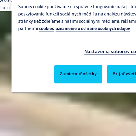
2023-01-12
Súbory cookie používame na správne fungovanie našej strá
1 min. čas čítania
poskytovanie funkcií sociálnych médií a na analýzu návštev
stránky tiež zdieľame s našimi sociálnymi médiami, reklam
partnermi.
cookies
oznámenie o ochrane osobných údajov
Nastavenia súborov co
Zamietnuť všetky
Prijať vše