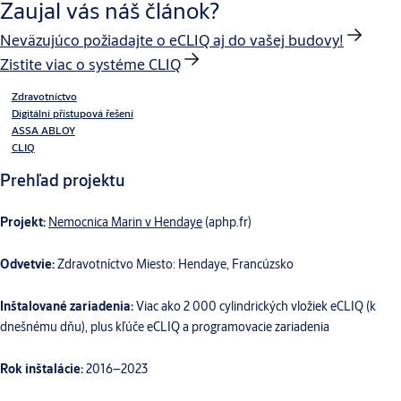
Zaujal vás náš článok?
Neväzujúco požiadajte o eCLIQ aj do vašej budovy!
Zistite viac o systéme CLIQ
Zdravotníctvo
Digitální přístupová řešení
ASSA ABLOY
CLIQ
Prehľad projektu
Projekt:
Nemocnica Marin v Hendaye
(aphp.fr)
Odvetvie:
Zdravotníctvo Miesto: Hendaye, Francúzsko
Inštalované zariadenia:
Viac ako 2 000 cylindrických vložiek eCLIQ (k
dnešnému dňu), plus kľúče eCLIQ a programovacie zariadenia
Rok inštalácie:
2016–2023