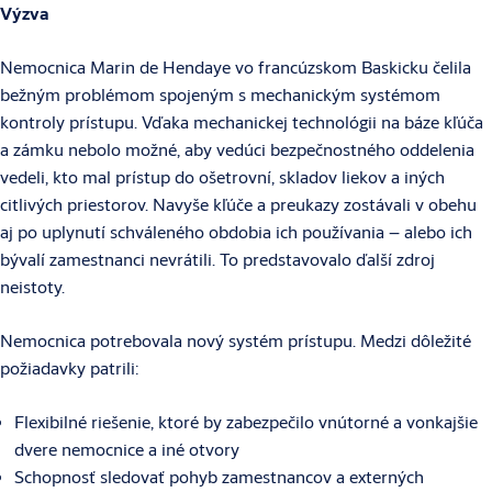
Výzva
Nemocnica Marin de Hendaye vo francúzskom Baskicku čelila
bežným problémom spojeným s mechanickým systémom
kontroly prístupu. Vďaka mechanickej technológii na báze kľúča
a zámku nebolo možné, aby vedúci bezpečnostného oddelenia
vedeli, kto mal prístup do ošetrovní, skladov liekov a iných
citlivých priestorov. Navyše kľúče a preukazy zostávali v obehu
aj po uplynutí schváleného obdobia ich používania – alebo ich
bývalí zamestnanci nevrátili. To predstavovalo ďalší zdroj
neistoty.
Nemocnica potrebovala nový systém prístupu. Medzi dôležité
požiadavky patrili:
Flexibilné riešenie, ktoré by zabezpečilo vnútorné a vonkajšie
dvere nemocnice a iné otvory
Schopnosť sledovať pohyb zamestnancov a externých