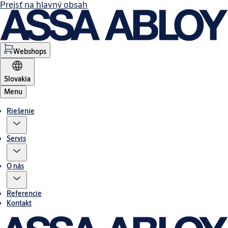
Prejsť na hlavný obsah
Webshops
Slovakia
Menu
Riešenie
Servis
O nás
Referencie
Kontakt