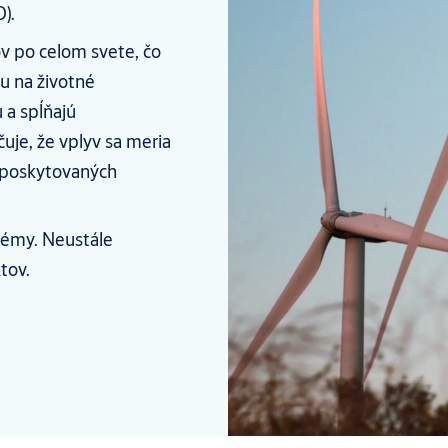
).
v po celom svete, čo
u na životné
 a spĺňajú
je, že vplyv sa meria
 poskytovaných
stémy. Neustále
tov.