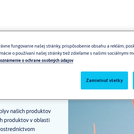
ávne fungovanie našej stránky, prispôsobenie obsahu a reklám, posk
rmácie o používaní našej stránky tiež zdieľame s našimi sociálnymi 
oznámenie o ochrane osobných údajov
ásenie o
Zamietnuť všetky
plyv našich produktov
ch produktov v oblasti
rostredníctvom