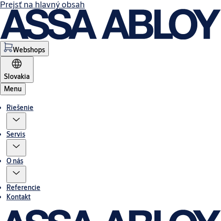
Prejsť na hlavný obsah
Webshops
Slovakia
Menu
Riešenie
Servis
O nás
Referencie
Kontakt