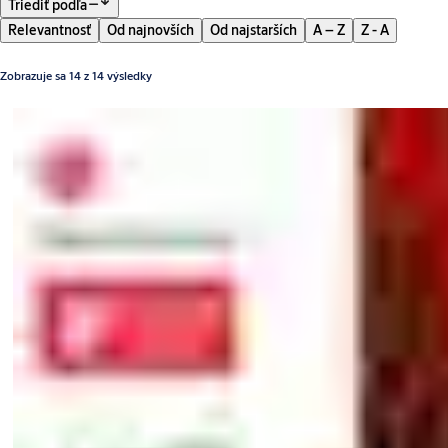
Filter
Triediť podľa
Relevantnosť
Od najnovších
Od najstarších
A – Z
Z - A
Zobrazuje sa 14 z 14 výsledky