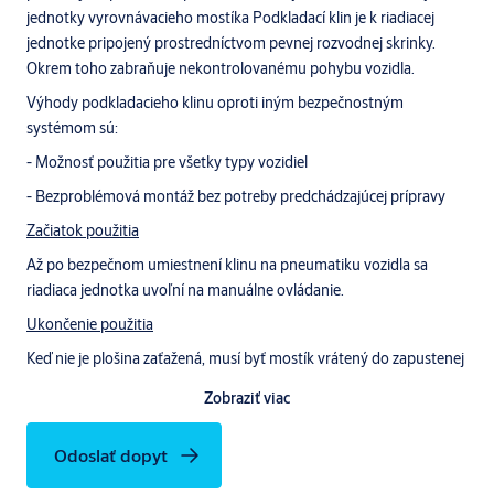
jednotky vyrovnávacieho mostíka Podkladací klin je k riadiacej
jednotke pripojený prostredníctvom pevnej rozvodnej skrinky.
Okrem toho zabraňuje nekontrolovanému pohybu vozidla.
Výhody podkladacieho klinu oproti iným bezpečnostným
systémom sú:
- Možnosť použitia pre všetky typy vozidiel
- Bezproblémová montáž bez potreby predchádzajúcej prípravy
Začiatok použitia
Až po bezpečnom umiestnení klinu na pneumatiku vozidla sa
riadiaca jednotka uvoľní na manuálne ovládanie.
Ukončenie použitia
Keď nie je plošina zaťažená, musí byť mostík vrátený do zapustenej
polohy a podkladací klin môže byť odstránený a umiestnený do
Zobraziť viac
určeného nástenného držiaku.
Voliteľná svetelná signalizácia (vnútri a/alebo vonku)
Odoslať dopyt
Pre väčšiu bezpečnosť sú k dispozícii voliteľné semafory s dvojitými