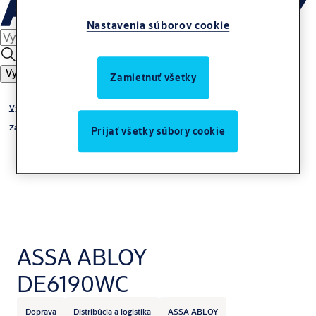
Nastavenia súborov cookie
Vyhľadať
Zamietnuť všetky
Vybavenie nakladacej rampy
Zádržné systémy vozidiel
Prijať všetky súbory cookie
ASSA ABLOY
DE6190WC
Doprava
Distribúcia a logistika
ASSA ABLOY