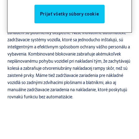
Prijať všetky súbory cookie
Zádržné systémy vozidla pre zvýšenú bezpečnosť
Uistite sa, že pri manipulácii s veľkými vozidlami vo vašom
zariadení sú podmienky bezpečné. Naše inovatívne automatické
zadržiavacie systémy vozidla, ktoré sa jednoducho inštalujú, sú
inteligentným a efektívnym spôsobom ochrany vášho personálu a
vybavenia. Kombinované blokovanie zabraňuje akémukoľvek
neplánovanému pohybu vozidiel pri nakladaní tým, že zachytávajú
kolesá a zabraňuje otvoreniubrány nakladacej rampy skôr, než sú
zaistené prvky. Máme tiež zadržiavacie zariadenia pre nákladné
vozidlá so zadnými zdvíhacími plošinami a blatníkmi, ako aj
manuálne zadržiavacie zariadenia na nakladanie, ktoré poskytujú
rovnakú funkciu bez automatizácie.