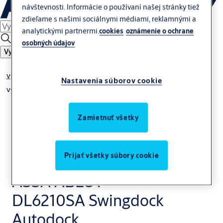
návštevnosti. Informácie o používaní našej stránky tiež
zdieľame s našimi sociálnymi médiami, reklamnými a
analytickými partnermi.
cookies
oznámenie o ochrane
osobných údajov
Vyhľadať
Vybavenie nakladacej rampy
Nastavenia súborov cookie
Vyrovnávacie mostíky
Zamietnuť všetky
Prijať všetky súbory cookie
ASSA ABLOY
DL6210SA Swingdock
Autodock