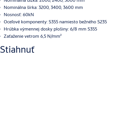
Nominálna šírka: 3200, 3400, 3600 mm
Nosnosť: 60kN
Oceľové komponenty: S355 namiesto bežného S235
Hrúbka výmennej dosky plošiny: 6/8 mm S355
Zaťaženie vetrom 6,5 N/mm²
Stiahnuť
BIM objekty
Produktový list
Technický list produktu
Výkresy produktov