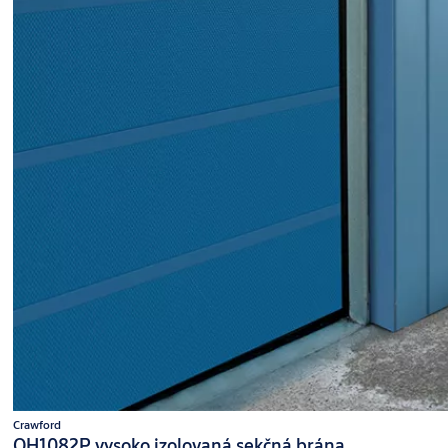
Crawford
OH1082P vysoko izolovaná sekčná brána