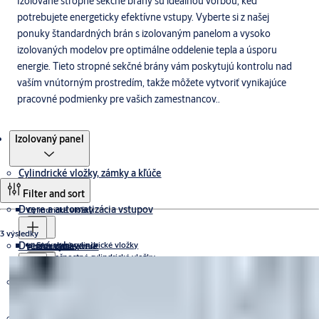
Izolované stropné sekčné brány sú ideálnou voľbou, keď
potrebujete energeticky efektívne vstupy. Vyberte si z našej
ponuky štandardných brán s izolovaným panelom a vysoko
izolovaných modelov pre optimálne oddelenie tepla a úsporu
energie. Tieto stropné sekčné brány vám poskytujú kontrolu nad
vaším vnútorným prostredím, takže môžete vytvoriť vynikajúce
pracovné podmienky pre vašich zamestnancov..
Produkty
Izolovaný panel
Cylindrické vložky, zámky a kľúče
Filter and sort
Dvere a automatizácia vstupov
Cylindrické vložky
3 výsledky
Dverné vybavenie
Stavebné cylindrické vložky
Visacie zámky
Automatické dvere
Bezpečnostné cylindrické vložky
Elektronické cylindrické vložky
MAXIMUM protection
Digitálne a prístupové systémy
Mechanické zámky
Posuvné dvere
Bezpečnostné riadenie vstupu
Dverné kovanie
HIGH protection
CliqGO
STANDARD protection
Štandardné zámky
Karuselové dvere
Systémy automatických posuvných dverí
Elektrické zámky
Cestovné zámky
Výstupné pruhy
Priemyselné brány a nakladacia technika
Manuálne dvere
Bezpečnostné kovania
Panikové hrazdy
Aperio