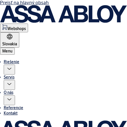
Prejsť na hlavný obsah
Webshops
Slovakia
Menu
Riešenie
Servis
O nás
Referencie
Kontakt