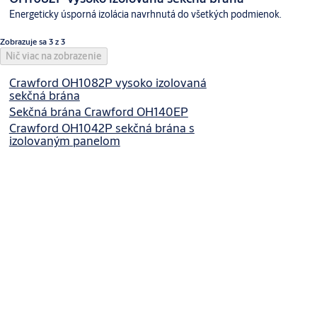
Energeticky úsporná izolácia navrhnutá do všetkých podmienok.
Zobrazuje sa 3 z 3
Nič viac na zobrazenie
Crawford OH1082P vysoko izolovaná
sekčná brána
Sekčná brána Crawford OH140EP
Crawford OH1042P sekčná brána s
izolovaným panelom