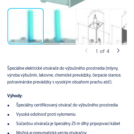
1
of
4
Špeciálne elektrické otvárače do výbušného prostredia (mlyny,
výroba výbušnín, lakovne, chemické prevádzky, čerpacie stanice,
potravinárske prevádzky s vysokým obsahom prachu atď.).
Výhody:
Špeciálny certifikovaný otvárač do výbušného prostredia
Vysoká odolnosť proti vylomeniu
Súčasťou otvárača je špeciálny 25 m dlhý pripojovací kábel
Možná aj pneumatická verzia otváračov