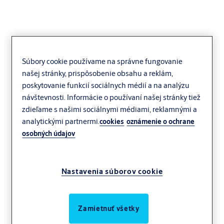
Súbory cookie používame na správne fungovanie
našej stránky, prispôsobenie obsahu a reklám,
G143 klzné ramienko k
poskytovanie funkcií sociálnych médií a na analýzu
DC140
návštevnosti. Informácie o používaní našej stránky tiež
zdieľame s našimi sociálnymi médiami, reklamnými a
analytickými partnermi.
cookies
oznámenie o ochrane
osobných údajov
Príslušenstvo k mechanickým dverovým zatváračom s hornou
Nastavenia súborov cookie
montážou
Zamietnuť všetky