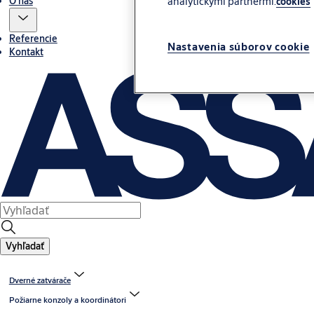
O nás
analytickými partnermi.
cookies
Referencie
Nastavenia súborov cookie
Kontakt
Vyhľadať
Dverné zatvárače
Požiarne konzoly a koordinátori