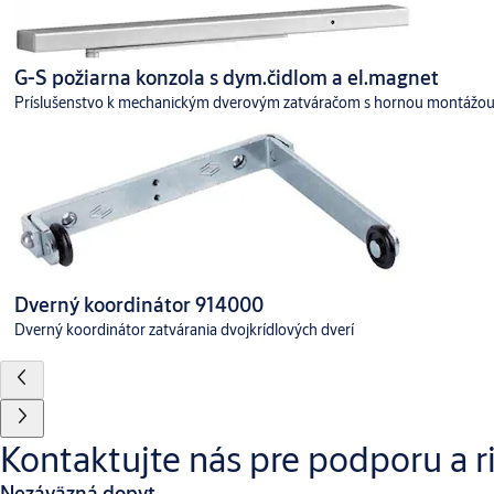
G-S požiarna konzola s dym.čidlom a el.magnet
Príslušenstvo k mechanickým dverovým zatváračom s hornou montážo
Dverný koordinátor 914000
Dverný koordinátor zatvárania dvojkrídlových dverí
Kontaktujte nás pre podporu a r
Nezáväzná dopyt