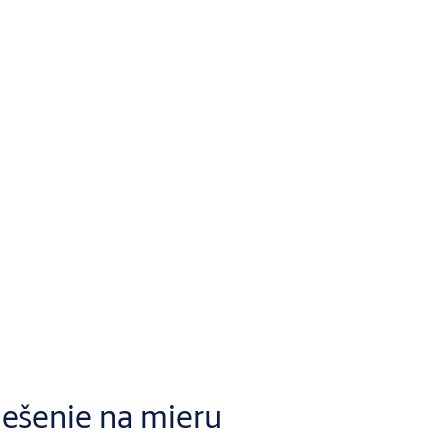
u
iešenie na mieru