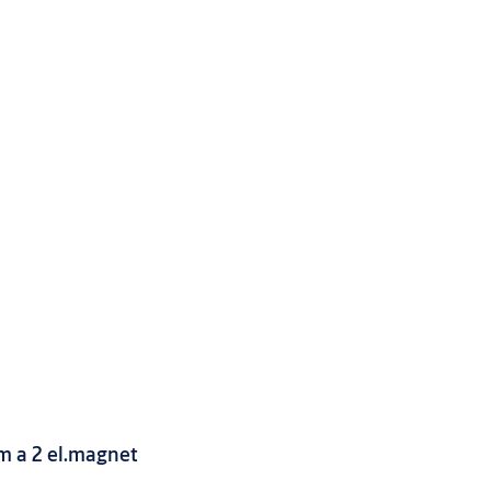
m a 2 el.magnet
u