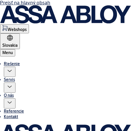
Prejsť na hlavný obsah
Webshops
Slovakia
Menu
Riešenie
Servis
O nás
Referencie
Kontakt