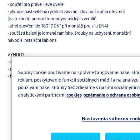
• použití pro pravé i levé dveře
• plynule nastavitelná rychlost zavíraní, dovíraní a úhlu otevření
(back-check) pomocí termodynamických ventilů
• úhel otevření do 180˚ (105 ˚ při montáži pro sílu EN4)
• součástí balení je lomené ramínko, šrouby na uchycení, montážní
návod a instalační šablona
VÝHODY
• rychlá instalace a snadné seřízení
• termodynamické ventily minimalizují vliv teplotních změn
Súbory cookie používame na správne fungovanie našej strá
• funkce nastavení maximálního úhlu otevření ( back-check) nabízí
reklám, poskytovanie funkcií sociálnych médií a na analýzu 
optimální ochranu jak pro dveře, tak okolní stěny
používaní našej stránky tiež zdieľame s našimi sociálnymi
Zobraziť viac
• široký rozsah použití : požárně odolné i standardní dveře
analytickými partnermi.
cookies
oznámenie o ochrane osobn
• vhodný jak pro pravé, tak levé dveře
PŘÍSLUŠENSTVÍ
Nastavenia súborov coo
• L141 aretační ramínko