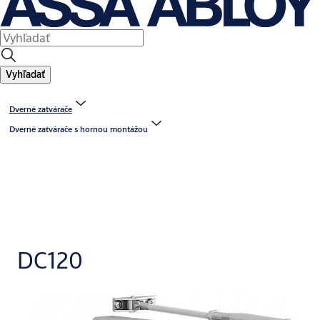
Vyhľadať
Dverné zatvárače
Dverné zatvárače s hornou montážou
DC120