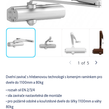
1
of
5
Dveřní zavírač s hřebenovou technologií s lomeným ramínkem pro
dveře do 1100mm a 80kg
• rozsah sil EN 2/3/4
• síla zavírače nastavitelná dle montáže
• pro požárně odolné a kouřotěsné dveře do šířky 1100mm a váhy
80kg