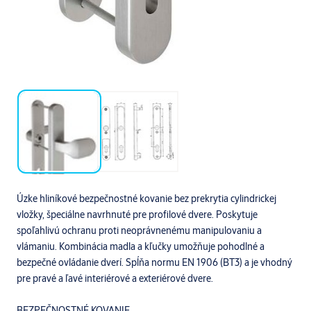
Úzke hliníkové bezpečnostné kovanie bez prekrytia cylindrickej
vložky, špeciálne navrhnuté pre profilové dvere. Poskytuje
spoľahlivú ochranu proti neoprávnenému manipulovaniu a
vlámaniu. Kombinácia madla a kľučky umožňuje pohodlné a
bezpečné ovládanie dverí. Spĺňa normu EN 1906 (BT3) a je vhodný
pre pravé a ľavé interiérové a exteriérové dvere.
BEZPEČNOSTNÉ KOVANIE