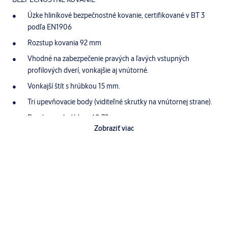
Úzke hliníkové bezpečnostné kovanie, certifikované v BT 3
podľa EN1906
Rozstup kovania 92 mm
Vhodné na zabezpečenie pravých a ľavých vstupných
profilových dverí, vonkajšie aj vnútorné.
Vonkajší štít s hrúbkou 15 mm.
Tri upevňovacie body (viditeľné skrutky na vnútornej strane).
Pre dvere s hrúbkou 68-72 mm.
Zobraziť viac
Povrchová úprava: IROX (efekt nehrdzavejúcej ocele)
TECHNICKÉ PARAMETRE
Výška 258 mm; šírka 37 mm
Hrúbka vonkajšieho štítu 15 mm
Nedelený štvorhran 8 mm