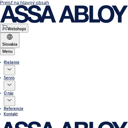
Prejsť na hlavný obsah
Webshops
Slovakia
Menu
Riešenie
Servis
O nás
Referencie
Kontakt