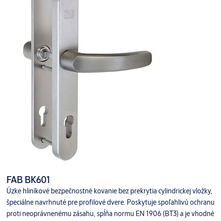
FAB BK601
Úzke hliníkové bezpečnostné kovanie bez prekrytia cylindrickej vložky,
špeciálne navrhnuté pre profilové dvere. Poskytuje spoľahlivú ochranu
proti neoprávnenému zásahu, spĺňa normu EN 1906 (BT3) a je vhodné