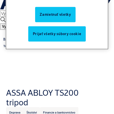
Zamietnuť všetky
Vyhľadať
Prijať všetky súbory cookie
Bezpečnostné riadenie vstupu
Tripody
ASSA ABLOY TS200
tripod
Doprava
Školství
Financie a bankovníctvo