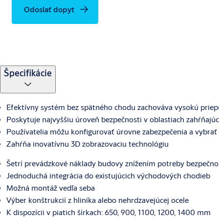
Odoslať dopyt
Špecifikácie
Efektívny systém bez spätného chodu zachováva vysokú priep
Poskytuje najvyššiu úroveň bezpečnosti v oblastiach zahŕňajúci
Používatelia môžu konfigurovať úrovne zabezpečenia a vybrať
Zahŕňa inovatívnu 3D zobrazovaciu technológiu
Šetrí prevádzkové náklady budovy znížením potreby bezpečno
Jednoduchá integrácia do existujúcich východových chodieb
Možná montáž vedľa seba
Výber konštrukcií z hliníka alebo nehrdzavejúcej ocele
K dispozícii v piatich šírkach: 650, 900, 1100, 1200, 1400 mm