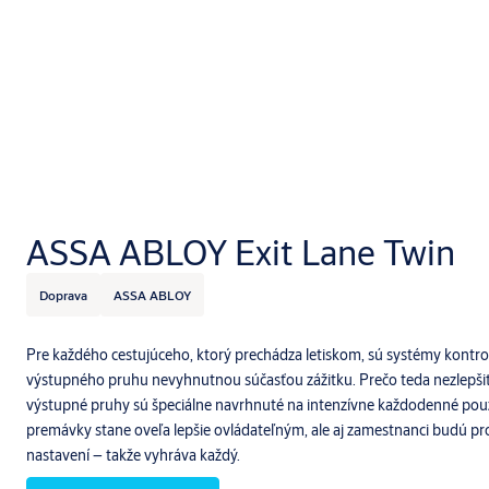
ASSA ABLOY Exit Lane Twin
Doprava
ASSA ABLOY
Pre každého cestujúceho, ktorý prechádza letiskom, sú systémy kontr
výstupného pruhu nevyhnutnou súčasťou zážitku. Prečo teda nezlepšiť
výstupné pruhy sú špeciálne navrhnuté na intenzívne každodenné použí
premávky stane oveľa lepšie ovládateľným, ale aj zamestnanci budú prof
nastavení – takže vyhráva každý.