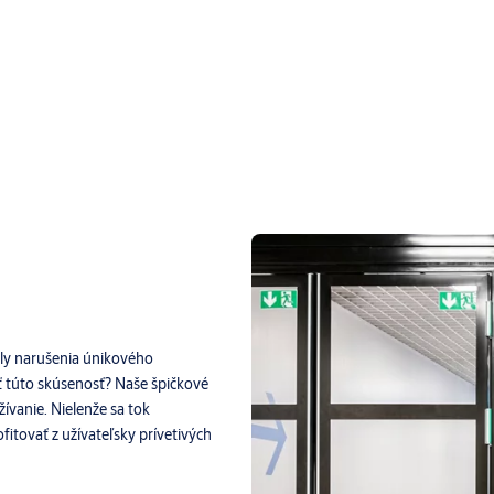
oly narušenia únikového
 túto skúsenosť? Naše špičkové
vanie. Nielenže sa tok
itovať z užívateľsky prívetivých