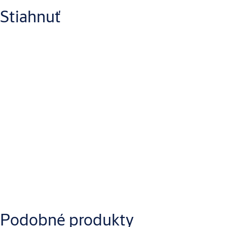
Stiahnuť
BIM objekty
Revit
ASSA ABLOY Security EL twin.rfa
(RFA, 2 MB)
Produktové listy
Výkresy produktu
Podobné produkty