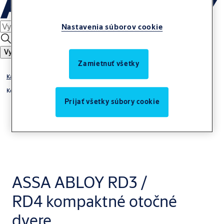
Nastavenia súborov cookie
Vyhľadať
Zamietnuť všetky
Karuselové dvere
Kompaktné
Prijať všetky súbory cookie
ASSA ABLOY RD3 /
RD4 kompaktné otočné
dvere