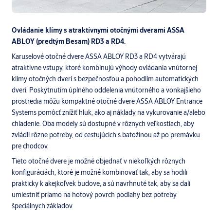
Ovládanie klímy s atraktívnymi otočnými dverami ASSA
ABLOY (predtým Besam) RD3 a RD4.
Karuselové otočné dvere ASSA ABLOY RD3 a RD4 vytvárajú
atraktívne vstupy, ktoré kombinujú výhody ovládania vnútornej
klímy otočných dverí s bezpečnosťou a pohodlím automatických
dverí. Poskytnutím úplného oddelenia vnútorného a vonkajšieho
prostredia môžu kompaktné otočné dvere ASSA ABLOY Entrance
Systems pomôcť znížiť hluk, ako aj náklady na vykurovanie a/alebo
chladenie. Oba modely sú dostupné v rôznych veľkostiach, aby
zvládli rôzne potreby, od cestujúcich s batožinou až po premávku
pre chodcov.
Tieto otočné dvere je možné objednať v niekoľkých rôznych
konfiguráciách, ktoré je možné kombinovať tak, aby sa hodili
prakticky k akejkoľvek budove, a sú navrhnuté tak, aby sa dali
umiestniť priamo na hotový povrch podlahy bez potreby
špeciálnych základov.