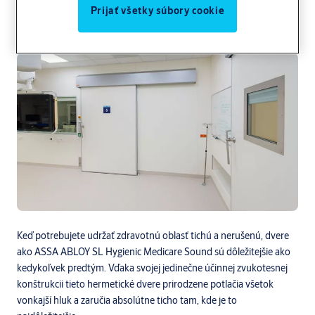
Prijať všetky súbory cookie
Zdravotníctvo
ASSA ABLOY
Keď potrebujete udržať zdravotnú oblasť tichú a nerušenú, dvere
ako ASSA ABLOY SL Hygienic Medicare Sound sú dôležitejšie ako
kedykoľvek predtým. Vďaka svojej jedinečne účinnej zvukotesnej
konštrukcii tieto hermetické dvere prirodzene potlačia všetok
vonkajší hluk a zaručia absolútne ticho tam, kde je to