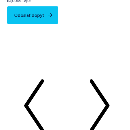
najdôležitejšie.
Odoslať dopyt