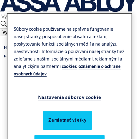
Súbory cookie používame na správne fungovanie
Vyhľadať
našej stránky, prispôsobenie obsahu a reklám,
poskytovanie funkcií sociálnych médií a na analýzu
Hermetické dvere
návštevnosti. Informácie o používaní našej stránky tiež
Protihlukové posuvné dvere
zdieľame s našimi sociálnymi médiami, reklamnými a
analytickými partnermi.
cookies
oznámenie o ochrane
osobných údajov
Nastavenia súborov cookie
ASSA ABLOY SL
Zamietnuť všetky
Hygienic Medicare
Sound