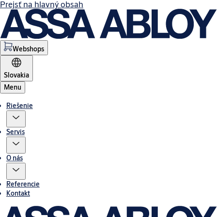
Prejsť na hlavný obsah
Webshops
Slovakia
Menu
Riešenie
Servis
O nás
Referencie
Kontakt