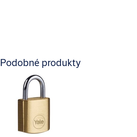
Materiál těla zámku
Mosaz
Stiahnuť
Podobné produkty
FAB_FAB_90_Product_information_1.pdf