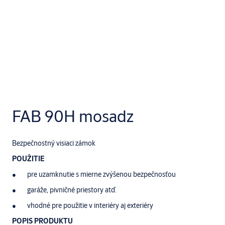
FAB 90H mosadz
Bezpečnostný visiaci zámok
POUŽITIE
pre uzamknutie s mierne zvýšenou bezpečnosťou
garáže, pivničné priestory atď.
vhodné pre použitie v interiéry aj exteriéry
POPIS PRODUKTU