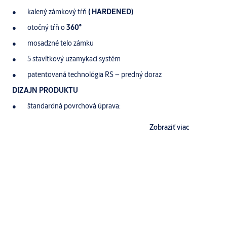
kalený zámkový tŕň
( HARDENED)
otočný tŕň o
360°
mosadzné telo zámku
5 stavítkový uzamykací systém
patentovaná technológia RS – predný doraz
DIZAJN PRODUKTU
štandardná povrchová úprava:
telo zámku –
matný nikel
Zobraziť viac
zámkový tŕň –
leštený nikel
KĽÚČE
3
kľúče dodávané ako štandard
VÝHODY
zvýšená bezpečnosť
jednostranne zabezpečený tŕň