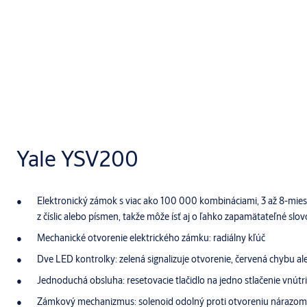
Yale YSV200
Elektronický zámok s viac ako 100 000 kombináciami, 3 až 8-mie
z číslic alebo písmen, takže môže ísť aj o ľahko zapamätateľné slov
Mechanické otvorenie elektrického zámku: radiálny kľúč
Dve LED kontrolky: zelená signalizuje otvorenie, červená chybu al
Jednoduchá obsluha: resetovacie tlačidlo na jedno stlačenie vnútri
Zámkový mechanizmus: solenoid odolný proti otvoreniu nárazom